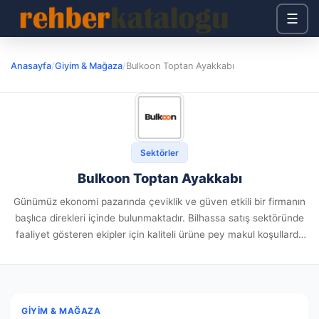
☰
Anasayfa
/
Giyim & Mağaza
/
Bulkoon Toptan Ayakkabı
Sektörler
Bulkoon Toptan Ayakkabı
Günümüz ekonomi pazarında çeviklik ve güven etkili bir firmanın
başlıca direkleri içinde bulunmaktadır. Bilhassa satış sektöründe
faaliyet gösteren ekipler için kaliteli ürüne pey makul koşullarda
varmak devasa kritiklik taşır. Bulkoon sitesi, fabrikalar ile
kurumsal alıcıları...
GIYIM & MAĞAZA