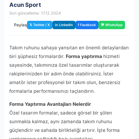
Acun Sport
Son güncelleme: 17.12.2024
Paylaş
𝕏 Twitter / X
in LinkedIn
f Facebook
💬 WhatsApp
Takım ruhunu sahaya yansıtan en önemli detaylardan
biri şüphesiz formalardır.
Forma yaptırma
hizmeti
sayesinde, takımınıza özel tasarımlar oluşturarak
rakiplerinizden bir adım önde olabilirsiniz. İster
amatör ister profesyonel bir takım olun, benzersiz
formalarla performansınızı taçlandırın.
Forma Yaptırma Avantajları Nelerdir
Özel tasarım formalar, sadece görsel bir şölen
sunmakla kalmaz, aynı zamanda takım ruhunu
güçlendirir ve sahada birlikteliği artırır. İşte forma
yaptırmanın sağladığı bazı avantajlar: