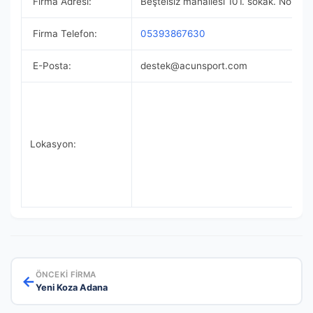
Firma Adresi:
Beştelsiz mahallesi 101. sokak. No: 1
Firma Telefon:
05393867630
E-Posta:
destek@acunsport.com
Lokasyon:
ÖNCEKI FIRMA
←
Yeni Koza Adana