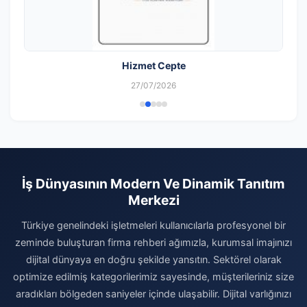
Hizmet Cepte
27/07/2026
İş Dünyasının Modern Ve Dinamik Tanıtım
Merkezi
Türkiye genelindeki işletmeleri kullanıcılarla profesyonel bir
zeminde buluşturan firma rehberi ağımızla, kurumsal imajınızı
dijital dünyaya en doğru şekilde yansıtın. Sektörel olarak
optimize edilmiş kategorilerimiz sayesinde, müşterileriniz size
aradıkları bölgeden saniyeler içinde ulaşabilir. Dijital varlığınızı