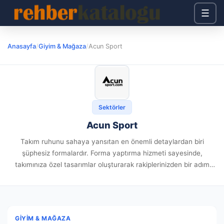
☰
Anasayfa
/
Giyim & Mağaza
/
Acun Sport
Sektörler
Acun Sport
Takım ruhunu sahaya yansıtan en önemli detaylardan biri
şüphesiz formalardır. Forma yaptırma hizmeti sayesinde,
takımınıza özel tasarımlar oluşturarak rakiplerinizden bir adım
önde olabilirsiniz. İster amatör ister profesyonel bir takım olun,
benzersiz formalarla performansınızı taçlandırın. Forma...
GIYIM & MAĞAZA