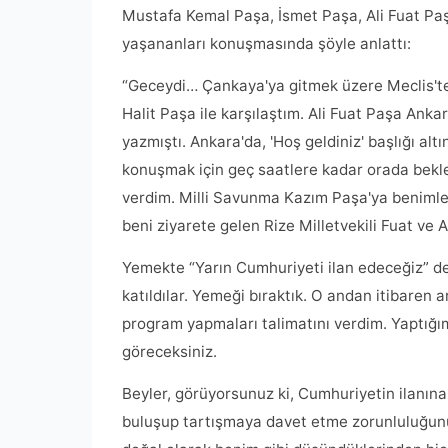
Mustafa Kemal Paşa, İsmet Paşa, Ali Fuat Paş
yaşananları konuşmasında şöyle anlattı:
“Geceydi… Çankaya'ya gitmek üzere Meclis'te
Halit Paşa ile karşılaştım. Ali Fuat Paşa Anka
yazmıştı. Ankara'da, 'Hoş geldiniz' başlığı a
konuşmak için geç saatlere kadar orada bekled
verdim. Milli Savunma Kazım Paşa'ya benimle 
beni ziyarete gelen Rize Milletvekili Fuat ve 
Yemekte “Yarın Cumhuriyeti ilan edeceğiz” d
katıldılar. Yemeği bıraktık. O andan itibaren
program yapmaları talimatını verdim. Yaptığı
göreceksiniz.
Beyler, görüyorsunuz ki, Cumhuriyetin ilanına
buluşup tartışmaya davet etme zorunluluğun