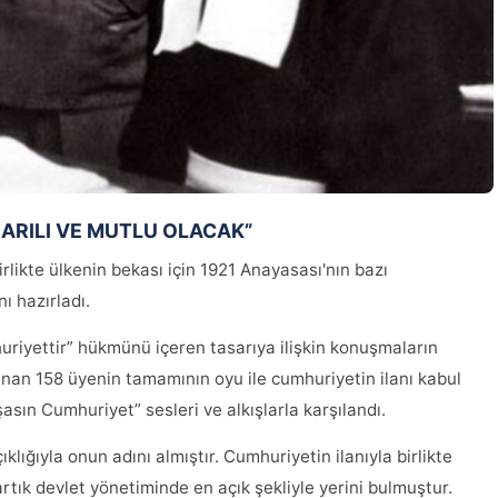
ARILI VE MUTLU OLACAK”
likte ülkenin bekası için 1921 Anayasası'nın bazı
ı hazırladı.
riyettir” hükmünü içeren tasarıya ilişkin konuşmaların
nan 158 üyenin tamamının oyu ile cumhuriyetin ilanı kabul
şasın Cumhuriyet” sesleri ve alkışlarla karşılandı.
lığıyla onun adını almıştır. Cumhuriyetin ilanıyla birlikte
 artık devlet yönetiminde en açık şekliyle yerini bulmuştur.