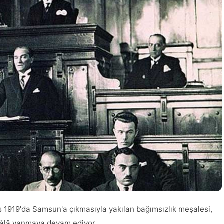
 1919'da Samsun'a çıkmasıyla yakılan bağımsızlık meşalesi,
hâlâ yanmaya devam ediyor.