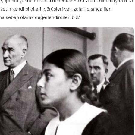
iç şüphem yoktu. Ancak o dönemde Ankara'da bulunmayan bazı
yetin kendi bilgileri, görüşleri ve rızaları dışında ilan
a sebep olarak değerlendirdiler. biz.”