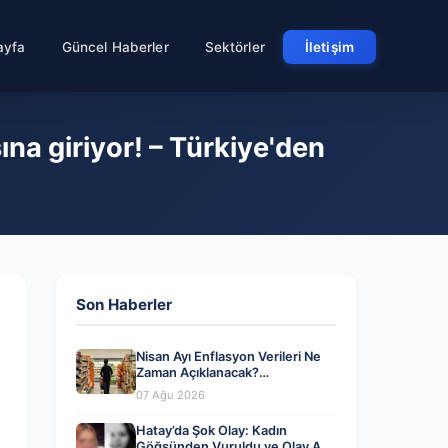
ayfa
Güncel Haberler
Sektörler
İletişim
na giriyor! – Türkiye'den
Son Haberler
Nisan Ayı Enflasyon Verileri Ne
Zaman Açıklanacak?
Ekonomistlerin Beklentileri ve
07 Ağu 2026
Analizler
Hatay’da Şok Olay: Kadın
Göğsünden Vuruldu ve Olay Anı