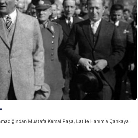
”
amadığından Mustafa Kemal Paşa, Latife Hanım'a Çankaya