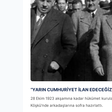
“YARIN CUMHURİYET İLAN EDECEĞİZ
28 Ekim 1923 akşamına kadar hükümet kurul
Köşkü'nde arkadaşlarına sofra hazırlattı.