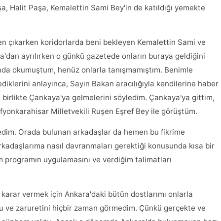
a, Halit Paşa, Kemalettin Sami Bey'in de katıldığı yemekte
n çıkarken koridorlarda beni bekleyen Kemalettin Sami ve
ra'dan ayrılırken o günkü gazetede onların buraya geldiğini
ltında okumuştum, henüz onlarla tanışmamıştım. Benimle
iklerini anlayınca, Sayın Bakan aracılığıyla kendilerine haber
birlikte Çankaya'ya gelmelerini söyledim. Çankaya'ya gittim,
Afyonkarahisar Milletvekili Ruşen Eşref Bey ile görüştüm.
edim. Orada bulunan arkadaşlar da hemen bu fikrime
 arkadaşlarıma nasıl davranmaları gerektiği konusunda kısa bir
m programın uygulamasını ve verdiğim talimatları
 karar vermek için Ankara'daki bütün dostlarımı onlarla
u ve zaruretini hiçbir zaman görmedim. Çünkü gerçekte ve