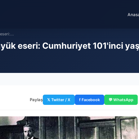
Anas
seri:...
ük eseri: Cumhuriyet 101'inci yaşı
Paylaş
𝕏 Twitter / X
f Facebook
💬 WhatsApp