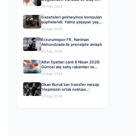
Kayda Geçti
06 Ağu 2026
Gazeteleri gelmeyince komşuları
şüphelendi: Yalnız yaşayan yaşlı
adam evinde ölü bulundu
06 Ağu 2026
Erzurumspor FK, Nariman
Akhundzada ile prensipte anlaştı
05 Ağu 2026
Altın fiyatları canlı 8 Nisan 2026:
Güncel alış satış rakamları ve
piyasa gelişmeleri
04 Ağu 2026
Okan Buruk’tan transfer mesajı:
‘Hepimizin ortak noktası…’
03 Ağu 2026