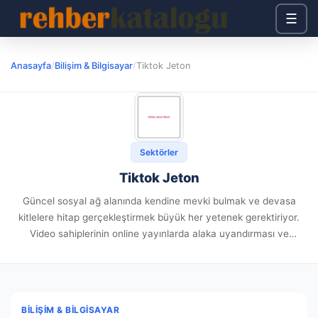
☰
Anasayfa
/
Bilişim & Bilgisayar
/
Tiktok Jeton
Sektörler
Tiktok Jeton
Güncel sosyal ağ alanında kendine mevki bulmak ve devasa
kitlelere hitap gerçekleştirmek büyük her yetenek gerektiriyor.
Video sahiplerinin online yayınlarda alaka uyandırması ve
izleyicileriyle diyalog sağlaması adına farklı desteklere lüzumu
vardır. Şu noktada sayfanızdaki tiktok...
BILIŞIM & BILGISAYAR