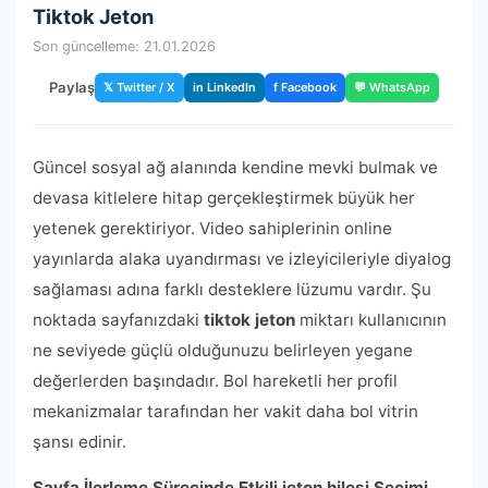
Tiktok Jeton
Son güncelleme: 21.01.2026
Paylaş
𝕏 Twitter / X
in LinkedIn
f Facebook
💬 WhatsApp
Güncel sosyal ağ alanında kendine mevki bulmak ve
devasa kitlelere hitap gerçekleştirmek büyük her
yetenek gerektiriyor. Video sahiplerinin online
yayınlarda alaka uyandırması ve izleyicileriyle diyalog
sağlaması adına farklı desteklere lüzumu vardır. Şu
noktada sayfanızdaki
tiktok jeton
miktarı kullanıcının
ne seviyede güçlü olduğunuzu belirleyen yegane
değerlerden başındadır. Bol hareketli her profil
mekanizmalar tarafından her vakit daha bol vitrin
şansı edinir.
Sayfa İlerleme Sürecinde Etkili jeton hilesi Seçimi