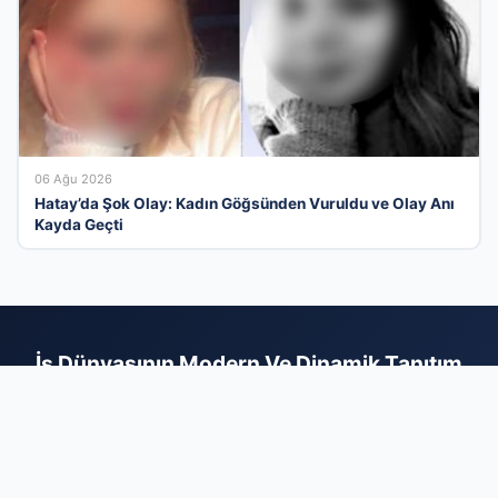
06 Ağu 2026
Hatay’da Şok Olay: Kadın Göğsünden Vuruldu ve Olay Anı
Kayda Geçti
İş Dünyasının Modern Ve Dinamik Tanıtım
Merkezi
Türkiye genelindeki işletmeleri kullanıcılarla profesyonel bir
zeminde buluşturan firma rehberi ağımızla, kurumsal imajınızı
dijital dünyaya en doğru şekilde yansıtın. Sektörel olarak