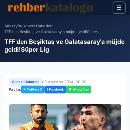
☰
Anasayfa
/
Güncel Haberler
/
TFF'den Beşiktaş ve Galatasaray'a müjde geldi!Süper...
TFF'den Beşiktaş ve Galatasaray'a müjde
geldi!Süper Lig
03 Ağustos 2024, 20:36
Güncel Haberler
Paylaş
𝕏 Twitter / X
f Facebook
💬 WhatsApp