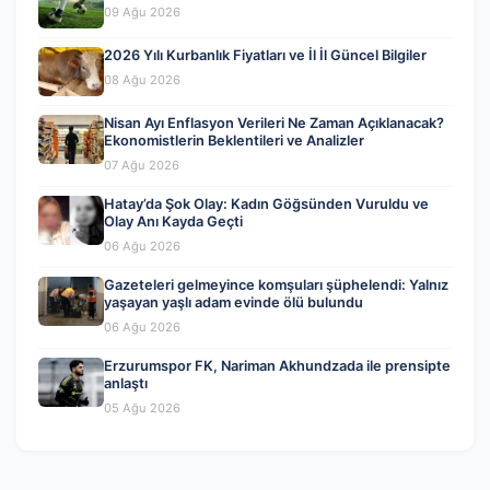
09 Ağu 2026
2026 Yılı Kurbanlık Fiyatları ve İl İl Güncel Bilgiler
08 Ağu 2026
Nisan Ayı Enflasyon Verileri Ne Zaman Açıklanacak?
Ekonomistlerin Beklentileri ve Analizler
07 Ağu 2026
Hatay’da Şok Olay: Kadın Göğsünden Vuruldu ve
Olay Anı Kayda Geçti
06 Ağu 2026
Gazeteleri gelmeyince komşuları şüphelendi: Yalnız
yaşayan yaşlı adam evinde ölü bulundu
06 Ağu 2026
Erzurumspor FK, Nariman Akhundzada ile prensipte
anlaştı
05 Ağu 2026