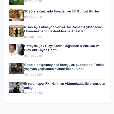
09 Ağu 2026
2026 Yılı Kurbanlık Fiyatları ve İl İl Güncel Bilgiler
08 Ağu 2026
Nisan Ayı Enflasyon Verileri Ne Zaman Açıklanacak?
Ekonomistlerin Beklentileri ve Analizler
07 Ağu 2026
Hatay’da Şok Olay: Kadın Göğsünden Vuruldu ve
Olay Anı Kayda Geçti
06 Ağu 2026
Gazeteleri gelmeyince komşuları şüphelendi: Yalnız
yaşayan yaşlı adam evinde ölü bulundu
06 Ağu 2026
Erzurumspor FK, Nariman Akhundzada ile prensipte
anlaştı
05 Ağu 2026