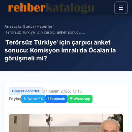
☰
Anasayfa
/
Güncel Haberler
/
'Terörsüz Türkiye' için çarpıcı anket sonucu:...
'Terörsüz Türkiye' için çarpıcı anket
sonucu: Komisyon İmralı'da Öcalan'la
görüşmeli mi?
07 Kasım 2025, 13:13
Güncel Haberler
Paylaş
𝕏 Twitter / X
f Facebook
💬 WhatsApp