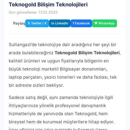
Teknogold Bilişim Teknolojileri
Son güncelleme: 17.02.2025
Paylaş
𝕏 Twitter / X
in LinkedIn
f Facebook
💬 WhatsApp
Sultangazi’de teknolojiye dair aradığınız her şeyi bir
arada bulabileceğiniz
Teknogold Bilişim Teknolojileri
,
kaliteli ürünleri ve uygun fiyatlarıyla bölgenin en
büyük teknoloji marketi! Bilgisayar donanımları,
laptop parçaları, yazıcı tonerleri ve daha fazlası, tek
bir adreste sizleri bekliyor.
Sadece satış değil, aynı zamanda teknolojiyle ilgili
ihtiyaçlarınıza yönelik profesyonel danışmanlık
hizmetleriyle de yanınızda olan Teknogold, hem
bireysel hem de kurumsal müşterilere hitap ediyor.
İster ofisiniz için ister evinizde kullanmak üzere