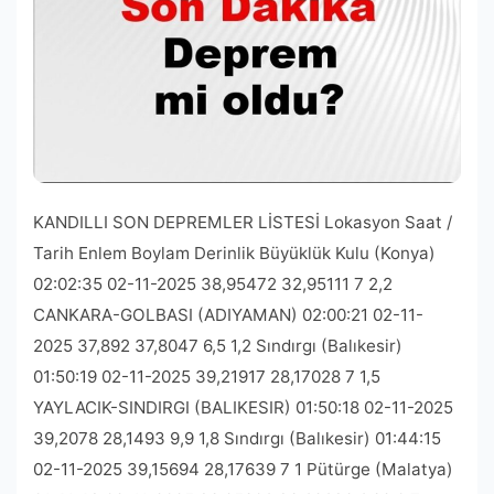
KANDILLI SON DEPREMLER LİSTESİ Lokasyon Saat / Tarih Enlem Boylam Derinlik Büyüklük Kulu (Konya) 02:02:35 02-11-2025 38,95472 32,95111 7 2,2 CANKARA-GOLBASI (ADIYAMAN) 02:00:21 02-11-2025 37,892 37,8047 6,5 1,2 Sındırgı (Balıkesir) 01:50:19 02-11-2025 39,21917 28,17028 7 1,5 YAYLACIK-SINDIRGI (BALIKESIR) 01:50:18 02-11-2025 39,2078 28,1493 9,9 1,8 Sındırgı (Balıkesir) 01:44:15 02-11-2025 39,15694 28,17639 7 1 Pütürge (Malatya) 01:41:43 02-11-2025 38,25806 38,62639 6,89 0,7 Sındırgı (Balıkesir) 01:30:14 02-11-2025 39,24333 28,16528 7 1,1 Sındırgı (Balıkesir) 01:29:01 02-11-2025 39,25333 28,18917 7 1 DOGU AKDENIZ 01:27:24 02-11-2025 33,9435 36,5627 3,2 3,9 Duma, Rif Şam (Suriye) 01:27:18 02-11-2025 33,63472 36,83806 5,57 3,9 Sındırgı (Balıkesir) 01:17:58 02-11-2025 39,23667 28,17194 7 1,7 MANDIRA-SINDIRGI (BALIKESIR) 01:17:57 02-11-2025 39,2235 28,155 7,4 2 SAGRAKCI-AKHISAR (MANISA) 01:10:06 02-11-2025 39,1087 28,0938 13,6 1,4 Sındırgı (Balıkesir) 01:07:34 02-11-2025 39,19306 28,25111 7 1,1 ISIKLAR-SINDIRGI (BALIKESIR) 01:07:34 02-11-2025 39,1763 28,261 11,9 1,4 Sındırgı (Balıkesir) 01:05:05 02-11-2025 39,16722 28,24056 7 0,9 BAYRAKLI-SINDIRGI (BALIKESIR) 01:05:05 02-11-2025 39,1538 28,25 13,1 1,2 Sındırgı (Balıkesir) 00:57:01 02-11-2025 39,19806 28,24361 7 1,4 AKTAS-SINDIRGI (BALIKESIR) 00:57:01 02-11-2025 39,1632 28,2107 10,9 1,7 KINIK-SINDIRGI (BALIKESIR) 00:55:49 02-11-2025 39,1195 28,2097 16,1 1,2 CALIS-ELBISTAN (KAHRAMANMARAS) 00:47:42 02-11-2025 38,1198 37,0178 13,8 1,3 Sındırgı (Balıkesir) 00:45:50 02-11-2025 39,21056 28,295 7 2,6 ISIKLAR-SINDIRGI (BALIKESIR) 00:45:50 02-11-2025 39,1922 28,2843 10,9 3 Sındırgı (Balıkesir) 00:28:48 02-11-2025 39,21972 28,01222 7 1,7 CALTICAK-KIRKAGAC (MANISA) 00:28:48 02-11-2025 39,187 27,9242 14,8 1,7 Sındırgı (Balıkesir) 00:21:25 02-11-2025 39,15889 28,29333 7 1,4 YUREGIL-SINDIRGI (BALIKESIR) 00:21:25 02-11-2025 39,143 28,2783 12,1 1,7 Sındırgı (Balıkesir) 00:01:41 02-11-2025 39,18333 28,24278 7,14 2,8 BAYRAKLI-SINDIRGI (BALIKESIR) 00:01:41 02-11-2025 39,144 28,2317 21,9 2,8 Sındırgı (Balıkesir) 00:01:23 02-11-2025 39,16694 28,11028 6,99 2,6 Sındırgı (Balıkesir) 00:00:14 02-11-2025 39,23306 28,15194 7 1,4 Sındırgı (Balıkesir) 23:59:29 01-11-2025 39,18806 28,16167 4,99 1,7 Sındırgı (Balıkesir) 23:54:56 01-11-2025 39,21972 28,27833 7 1,4 BAYRAKLI-SINDIRGI (BALIKESIR) 23:46:39 01-11-2025 39,1383 28,23 12,3 1,8 Sındırgı (Balıkesir) 23:46:38 01-11-2025 39,18444 28,24111 11,4 1,8 Sındırgı (Balıkesir) 23:46:06 01-11-2025 39,155 28,15806 7 1,6 AKTAS-SINDIRGI (BALIKESIR) 23:44:58 01-11-2025 39,181 28,2065 13,6 1,9 Sındırgı (Balıkesir) 23:44:57 01-11-2025 39,17944 28,23667 14,45 2 Sındırgı (Balıkesir) 23:41:51 01-11-2025 39,1975 28,2575 8,29 1,6 BAYRAKLI-SINDIRGI (BALIKESIR) 23:41:51 01-11-2025 39,1507 28,2477 9,6 1,8 SINANDEDE-SINDIRGI (BALIKESIR) 23:40:07 01-11-2025 39,1623 28,153 17 1,6 Sındırgı (Balıkesir) 23:40:06 01-11-2025 39,18389 28,18 6,97 1,6 Sındırgı (Balıkesir) 23:33:04 01-11-2025 39,20111 28,28889 7 1,1 Sındırgı (Balıkesir) 23:31:21 01-11-2025 39,27472 28,18583 7 1,1 Sındırgı (Balıkesir) 23:11:02 01-11-2025 39,16944 28,24139 10,94 2,4 AKTAS-SINDIRGI (BALIKESIR) 23:11:02 01-11-2025 39,1842 28,2058 10,8 2,8 Sındırgı (Balıkesir) 23:09:45 01-11-2025 39,15694 28,28278 6,18 2,5 ISIKLAR-SINDIRGI (BALIKESIR) 23:09:45 01-11-2025 39,1703 28,2832 13,2 2,9 Simav (Kütahya) 23:05:24 01-11-2025 39,23583 29,00806 7 1,1 Sındırgı (Balıkesir) 23:01:27 01-11-2025 39,16667 28,18639 8,52 2,1 ORMANICI-SINDIRGI (BALIKESIR) 23:01:27 01-11-2025 39,1875 28,119 9,6 2,3 KINIK-SINDIRGI (BALIKESIR) 22:59:38 01-11-2025 39,1267 28,1927 10 1,5 Sındırgı (Balıkesir) 22:59:37 01-11-2025 39,16056 28,21639 5,26 1,4 BAYIRLI-SINDIRGI (BALIKESIR) 22:42:56 01-11-2025 39,2162 28,1277 13,3 2,3 Sındırgı (Balıkesir) 22:42:55 01-11-2025 39,23444 28,13389 10,6 2,2 AKTAS-SINDIRGI (BALIKESIR) 22:24:23 01-11-2025 39,1582 28,1927 14,1 1,6 Sındırgı (Balıkesir) 22:24:22 01-11-2025 39,15778 28,23694 7,18 1,6 ISIKLAR-SINDIRGI (BALIKESIR) 22:12:59 01-11-2025 39,176 28,256 9 1,4 Sındırgı (Balıkesir) 22:12:58 01-11-2025 39,17667 28,28083 7,02 1,3 Elbistan (Kahramanmaraş) 21:59:41 01-11-2025 38,20556 37,71306 7 1,6 YUREGIL-SINDIRGI (BALIKESIR) 21:58:51 01-11-2025 39,1283 28,258 11,4 1,3 Sındırgı (Balıkesir) 21:58:49 01-11-2025 39,18833 28,25778 5,7 1,6 Beypazarı (Ankara) 21:56:37 01-11-2025 40,17361 31,79083 7,02 2,5 HIRKATEPE-BEYPAZARI (ANKARA) 21:56:37 01-11-2025 40,1933 31,7748 5 2,7 Sındırgı (Balıkesir) 21:56:01 01-11-2025 39,18361 28,16778 5,17 1,5 Sındırgı (Balıkesir) 21:51:36 01-11-2025 39,19333 28,24 4,84 1,3 ORMANICI-SINDIRGI (BALIKESIR) 21:47:25 01-11-2025 39,1728 28,1172 8,5 1,6 Sındırgı (Balıkesir) 21:47:24 01-11-2025 39,17889 28,10472 6,91 1,4 BAYRAKLI-SINDIRGI (BALIKESIR) 21:40:45 01-11-2025 39,1383 28,2295 9,7 1,9 Sındırgı (Balıkesir) 21:40:44 01-11-2025 39,16861 28,25944 10,38 1,6 YUREGIL-SINDIRGI (BALIKESIR) 21:27:26 01-11-2025 39,1495 28,296 9 2,1 Sındırgı (Balıkesir) 21:27:25 01-11-2025 39,15667 28,27778 7,39 1,8 BAYRAKLI-SINDIRGI (BALIKESIR) 21:26:52 01-11-2025 39,179 28,2343 9,2 1,7 Sındırgı (Balıkesir) 21:26:51 01-11-2025 39,17278 28,23389 7,03 1,6 DUALAR-KIRKAGAC (MANISA) 21:24:37 01-11-2025 39,1932 27,9415 8,6 2 Akhisar (Manisa) 21:24:36 01-11-2025 39,20917 27,98917 7,32 1,9 Sındırgı (Balıkesir) 21:23:37 01-11-2025 39,2025 28,135 7 1 BAYRAKLI-SINDIRGI (BALIKESIR) 21:20:25 01-11-2025 39,1635 28,2603 8,1 1,5 Sındırgı (Balıkesir) 21:20:24 01-11-2025 39,17333 28,26806 7,04 1,5 SINANDEDE-SINDIRGI (BALIKESIR) 21:15:35 01-11-2025 39,1318 28,1082 21,9 1,6 Sındırgı (Balıkesir) 21:15:29 01-11-2025 39,18944 28,24944 6,98 1,5 YAYLACIK-SINDIRGI (BALIKESIR) 21:06:31 01-11-2025 39,1862 28,1877 14,4 1,7 Sındırgı (Balıkesir) 21:06:30 01-11-2025 39,20139 28,19139 7,46 1,6 Sındırgı (Balıkesir) 21:01:21 01-11-2025 39,15861 28,25028 10,28 2,7 BAYRAKLI-SINDIRGI (BALIKESIR) 21:01:21 01-11-2025 39,175 28,2433 12,9 3 AKTAS-SINDIRGI (BALIKESIR) 21:00:16 01-11-2025 39,1388 28,212 12,4 1,9 Sındırgı (Balıkesir) 21:00:15 01-11-2025 39,13806 28,22944 7,01 1,7 Sındırgı (Balıkesir) 20:54:10 01-11-2025 39,19028 28,16667 7,14 1,1 Sındırgı (Balıkesir) 20:33:39 01-11-2025 39,21 28,18722 7 1,5 Sındırgı (Balıkesir) 20:32:14 01-11-2025 39,19333 28,18667 7 1,2 Sındırgı (Balıkesir) 20:25:16 01-11-2025 39,19722 28,14194 7 1,6 ORMANICI-SINDIRGI (BALIKESIR) 20:25:16 01-11-2025 39,1793 28,1373 8,8 1,7 Sındırgı (Balıkesir) 20:22:13 01-11-2025 39,1925 28,12389 7 2,2 ORMANICI-SINDIRGI (BALIKESIR) 20:22:12 01-11-2025 39,1683 28,0922 11,7 2,5 Pütürge (Malatya) 20:16:46 01-11-2025 38,28472 38,78444 6,91 1 Sındırgı (Balıkesir) 20:10:23 01-11-2025 39,21889 28,15889 7 1,4 Sındırgı (Balıkesir) 20:00:58 01-11-2025 39,18361 28,2 7 1,6 Battalgazi (Malatya) 19:58:03 01-11-2025 38,13389 38,575 9,01 3 Sındırgı (Balıkesir) 19:58:02 01-11-2025 39,18333 28,14139 7 1,9 ULUKOY-(MALATYA) 19:58:02 01-11-2025 38,1547 38,565 1,7 2,9 ORMANICI-SINDIRGI (BALIKESIR) 19:58:02 01-11-2025 39,175 28,134 14,2 2,2 Sındırgı (Balıkesir) 19:53:40 01-11-2025 39,22028 28,19028 7 1,5 YAYLACIK-SINDIRGI (BALIKESIR) 19:53:40 01-11-2025 39,1995 28,194 9,9 1,6 BUYUKDAGDERE-SINDIRGI (BALIKESIR) 19:51:19 01-11-2025 39,1892 28,3287 17,5 1,6 Sındırgı (Balıkesir) 19:47:46 01-11-2025 39,16778 28,19056 7 2,1 SINANDEDE-SINDIRGI (BALIKESIR) 19:47:45 01-11-2025 39,1687 28,1708 14,3 2,5 Sındırgı (Balıkesir) 19:42:41 01-11-2025 39,20361 28,19472 7 1,4 Milas (Muğla) 19:42:02 01-11-2025 37,45417 27,48389 6,86 1,4 ORMANICI-SINDIRGI (BALIKESIR) 19:40:58 01-11-2025 39,2023 28,1403 11,8 1,7 Sındırgı (Balıkesir) 19:40:57 01-11-2025 39,22306 28,17278 5,55 1,8 Sındırgı (Balıkesir) 19:36:23 01-11-2025 39,21806 28,17861 7 1,4 Sındırgı (Balıkesir) 19:31:49 01-11-2025 39,15806 28,20028 7 2 AKTAS-SINDIRGI (BALIKESIR) 19:31:49 01-11-2025 39,143 28,1838 12,4 2,3 Sındırgı (Balıkesir) 19:30:57 01-11-2025 39,21861 28,14528 7 1,7 Sındırgı (Balıkesir) 19:25:48 01-11-2025 39,20222 28,255 7 1,8 ILICA-SINDIRGI (BALIKESIR) 19:25:48 01-11-2025 39,1927 28,2328 10,8 2 Sındırgı (Balıkesir) 19:25:08 01-11-2025 39,2625 28,13917 7 1,6 YUREGIL-SINDIRGI (BALIKESIR) 19:24:15 01-11-2025 39,117 28,3147 12,3 1,5 TAVSANCALI-KULU (KONYA) 19:18:24 01-11-2025 38,9508 32,9863 5,5 2,2 Sındırgı (Balıkesir) 19:18:12 01-11-2025 39,17694 28,17667 7 1,9 ORMANICI-SINDIRGI (BALIKESIR) 19:18:12 01-11-2025 39,1678 28,106 12,5 2,1 Sumbas (Osmaniye) 19:15:22 01-11-2025 37,72083 36,09917 7 1,2 Sındırgı (Balıkesir) 19:14:53 01-11-2025 39,20472 28,21972 7 1,9 ILICA-SINDIRGI (BALIKESIR) 19:14:52 01-11-2025 39,201 28,229 16,6 2,1 Sındırgı (Balıkesir) 19:08:18 01-11-2025 39,18472 28,28861 7 2 ISIKLAR-SINDIRGI (BALIKESIR) 19:08:18 01-11-2025 39,1915 28,2702 11,3 2,3 Sındırgı (Balıkesir) 18:54:36 01-11-2025 39,19111 28,24278 7 0,9 Sumbas (Osmaniye) 18:51:09 01-11-2025 37,74167 36,09833 7,01 3,2 AKOLUK-FEKE (ADANA) 18:51:08 01-11-2025 37,73 36,0802 5 3,2 Sındırgı (Balıkesir) 18:49:17 01-11-2025 39,20806 28,20167 7 1,8 SINANDEDE-SINDIRGI (BALIKESIR) 18:49:17 01-11-2025 39,1797 28,1717 4,8 1,8 Sındırgı (Balıkesir) 18:44:33 01-11-2025 39,20417 28,25306 7 1,7 ILICA-SINDIRGI (BALIKESIR) 18:44:32 01-11-2025 39,186 28,236 15,2 2,1 Sındırgı (Balıkesir) 18:39:34 01-11-2025 39,19389 28,23528 7 1,4 KINIK-SINDIRGI (BALIKESIR) 18:39:34 01-11-2025 39,1125 28,2262 23,9 1,6 Sındırgı (Balıkesir) 18:36:59 01-11-2025 39,19167 28,23611 7 1,9 AKTAS-SINDIRGI (BALIKESIR) 18:36:59 01-11-2025 39,168 28,2025 9,2 2,1 ORMANICI-SINDIRGI (BALIKESIR) 18:32:28 01-11-2025 39,1803 28,1363 10,9 1,6 Sındırgı (Balıkesir) 18:32:27 01-11-2025 39,19778 28,165 7,04 1,4 Akdeniz – [102.19 km] Kaş (Antalya) 18:28:20 01-11-2025 35,57333 28,58722 6,72 2,1 Elbistan (Kahramanmaraş) 18:25:15 01-11-2025 38,07889 37,57528 7 1,6 Sınd