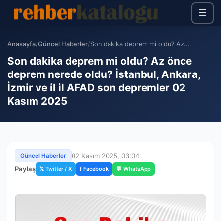
☰
Anasayfa
/
Güncel Haberler
/
Son dakika deprem mi oldu? Az...
Son dakika deprem mi oldu? Az önce
deprem nerede oldu? İstanbul, Ankara,
İzmir ve il il AFAD son depremler 02
Kasım 2025
02 Kasım 2025, 03:04
Güncel Haberler
Paylaş
𝕏 Twitter / X
f Facebook
💬 WhatsApp