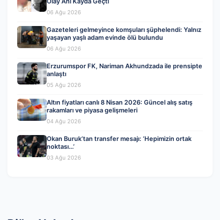
Olay Anı Kayda Geçti
06 Ağu 2026
Gazeteleri gelmeyince komşuları şüphelendi: Yalnız
yaşayan yaşlı adam evinde ölü bulundu
06 Ağu 2026
Erzurumspor FK, Nariman Akhundzada ile prensipte
anlaştı
05 Ağu 2026
Altın fiyatları canlı 8 Nisan 2026: Güncel alış satış
rakamları ve piyasa gelişmeleri
04 Ağu 2026
Okan Buruk’tan transfer mesajı: ‘Hepimizin ortak
noktası…’
03 Ağu 2026