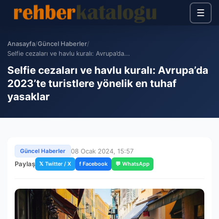
☰
Anasayfa
/
Güncel Haberler
/
Selfie cezaları ve havlu kuralı: Avrupa’da...
Selfie cezaları ve havlu kuralı: Avrupa’da
2023’te turistlere yönelik en tuhaf
yasaklar
08 Ocak 2024, 15:57
Güncel Haberler
Paylaş
𝕏 Twitter / X
f Facebook
💬 WhatsApp