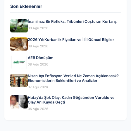
Son Eklenenler
İnanılmaz Bir Refleks: Tribünleri Coşturan Kurtarış
09 Ağu 2026
2026 Yılı Kurbanlık Fiyatları ve İl İl Güncel Bilgiler
08 Ağu 2026
AEB Dönüşüm
08 Ağu 2026
Nisan Ayı Enflasyon Verileri Ne Zaman Açıklanacak?
Ekonomistlerin Beklentileri ve Analizler
07 Ağu 2026
Hatay’da Şok Olay: Kadın Göğsünden Vuruldu ve
Olay Anı Kayda Geçti
06 Ağu 2026