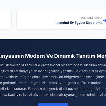
SONRAKI FIRMA
İstanbul Ev Eşyası Depolama
ünyasının Modern Ve Dinamik Tanıtım Me
ki işletmeleri kullanıcılarla profesyonel bir zeminde buluşturan firma
jınızı dijital dünyaya en doğru şekilde yansıtın. Sektörel olarak opt
 sayesinde, müşterileriniz size aradıkları bölgeden saniyeler içinde ula
 hale getirmek, marka değerinizi artırmak ve organik trafikten maks
filinizi oluşturun. Firmanızı ekleyerek dijital pazarlama bütçenizi en 
maya başlayın. İşinizi büyütmek için profesyonel çözümlerimiz sizi be