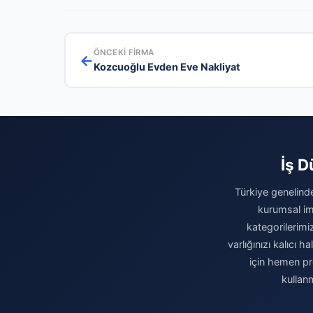
ÖNCEKI FIRMA
←
Kozcuoğlu Evden Eve Nakliyat
İş D
Türkiye genelinde
kurumsal ima
kategorilerimiz
varlığınızı kalıcı
için hemen pro
kullan