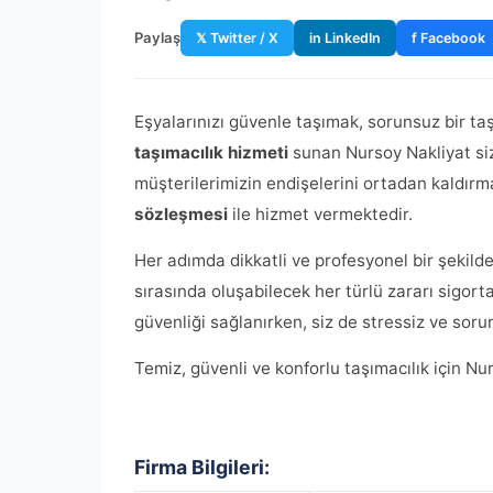
Paylaş
𝕏 Twitter / X
in LinkedIn
f Facebook
Eşyalarınızı güvenle taşımak, sorunsuz bir t
taşımacılık hizmeti
sunan Nursoy Nakliyat siz
müşterilerimizin endişelerini ortadan kaldırm
sözleşmesi
ile hizmet vermektedir.
Her adımda dikkatli ve profesyonel bir şekild
sırasında oluşabilecek her türlü zararı sigor
güvenliği sağlanırken, siz de stressiz ve soru
Temiz, güvenli ve konforlu taşımacılık için Nur
Firma Bilgileri: