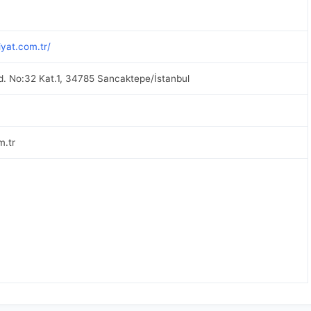
yat.com.tr/
d. No:32 Kat.1, 34785 Sancaktepe/İstanbul
m.tr