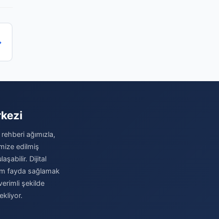
→
rkezi
 rehberi ağımızla,
imize edilmiş
şabilir. Dijital
imum fayda sağlamak
verimli şekilde
kliyor.