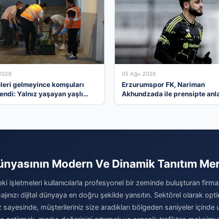
2026
05 Ağu 2026
leri gelmeyince komşuları
Erzurumspor FK, Nariman
endi: Yalnız yaşayan yaşlı
Akhundzada ile prensipte anla
vinde ölü bulundu
ünyasının Modern Ve Dinamik Tanıtım Me
ki işletmeleri kullanıcılarla profesyonel bir zeminde buluşturan firma
jınızı dijital dünyaya en doğru şekilde yansıtın. Sektörel olarak opt
 sayesinde, müşterileriniz size aradıkları bölgeden saniyeler içinde ula