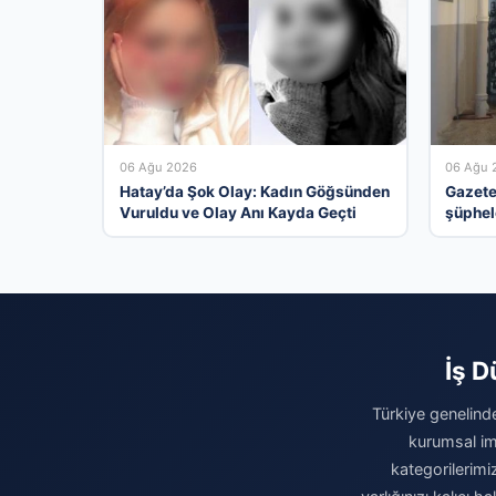
06 Ağu 2026
06 Ağu 
Hatay’da Şok Olay: Kadın Göğsünden
Gazete
Vuruldu ve Olay Anı Kayda Geçti
şüphel
adam e
İş D
Türkiye genelinde
kurumsal ima
kategorilerimiz