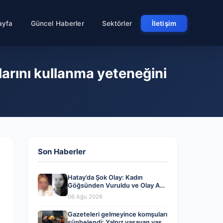
ayfa
Güncel Haberler
Sektörler
İletişim
arını kullanma yeteneğini
Son Haberler
Hatay’da Şok Olay: Kadın
Göğsünden Vuruldu ve Olay Anı
Kayda Geçti
06 Ağu 2026
Gazeteleri gelmeyince komşuları
şüphelendi: Yalnız yaşayan yaşlı