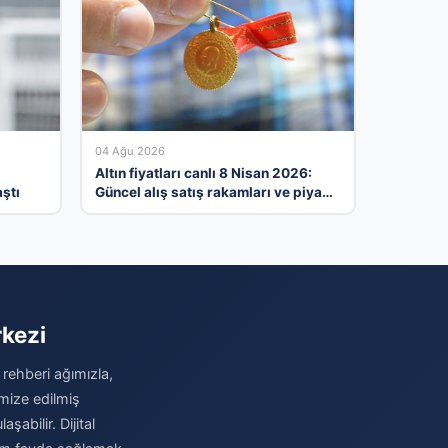
04 Ağu 2026
Altın fiyatları canlı 8 Nisan 2026:
ştı
Güncel alış satış rakamları ve piyasa
gelişmeleri
rkezi
 rehberi ağımızla,
imize edilmiş
şabilir. Dijital