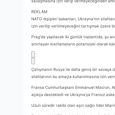
savaşmasına izin verip vermeyeceğinden emin
REKLAM
NATO dışişleri bakanları, Ukrayna'nın silahla
izin verilip verilmeyeceğini tartışmak üzere bi
Prag'da yapılacak iki günlük toplantıda, şu a
sınırlayan kısıtlamaların potansiyel olarak ka
Çatışmanın Rusya ile daha geniş bir savaşa d
silahlarının bu amaçla kullanılmasına izin ve
Fransa Cumhurbaşkanı Emmanuel Macron, Alman
açıkça destekledi ve Ukrayna'ya Fransız aske
Uzun süredir rakibi olan aşırı sağcı lider Mar