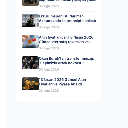
adam evinde ölü bulundu
06 Ağu 2026
Erzurumspor FK, Nariman
Akhundzada ile prensipte anlaştı
05 Ağu 2026
Altın fiyatları canlı 8 Nisan 2026:
Güncel alış satış rakamları ve
piyasa gelişmeleri
04 Ağu 2026
Okan Buruk’tan transfer mesajı:
‘Hepimizin ortak noktası…’
03 Ağu 2026
13 Nisan 2026 Güncel Altın
Fiyatları ve Piyasa Analizi
02 Ağu 2026