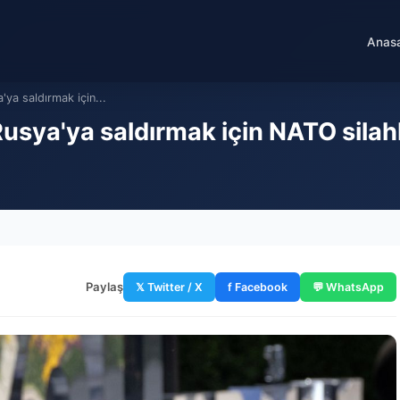
Anas
ya saldırmak için...
usya'ya saldırmak için NATO silahl
Paylaş
𝕏 Twitter / X
f Facebook
💬 WhatsApp