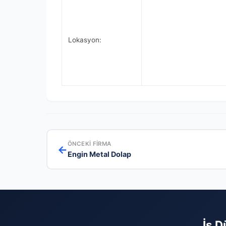
Lokasyon:
ÖNCEKI FIRMA
←
Engin Metal Dolap
İş D