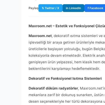
Paylaş
𝕏 Twitter / X
in LinkedIn
f Facebook
Maxroom.net – Estetik ve Fonksiyonel Çözü
Maxroom.net
, dekoratif ısıtma sistemleri ve
işlevselliği bir araya getiren ürünleriyle mek
üreticilerle başlayan yolculuğu, bugün Belçika
koleksiyonla devam etmektedir. Elektrik anah
genişleyen ürün yelpazesi, hem klasik hem d
beklentilerini karşılamayı hedeflemektedir.
Dekoratif ve Fonksiyonel Isıtma Sistemleri
Dekoratif döküm radyatörler
, Maxroom.net’in
mekanlara zarif bir dokunuş sunarken, üstün ıs
desen seçenekleriyle her türlü dekorasyona uy