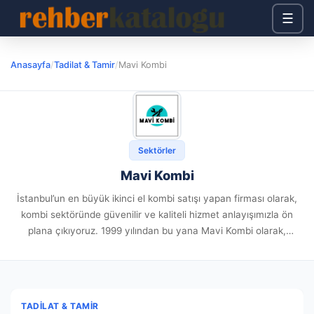
☰
Anasayfa
/
Tadilat & Tamir
/
Mavi Kombi
Sektörler
Mavi Kombi
İstanbul’un en büyük ikinci el kombi satışı yapan firması olarak,
kombi sektöründe güvenilir ve kaliteli hizmet anlayışımızla ön
plana çıkıyoruz. 1999 yılından bu yana Mavi Kombi olarak,
Türkiye’nin her iline toptan ve perakende ikinci el...
TADILAT & TAMIR