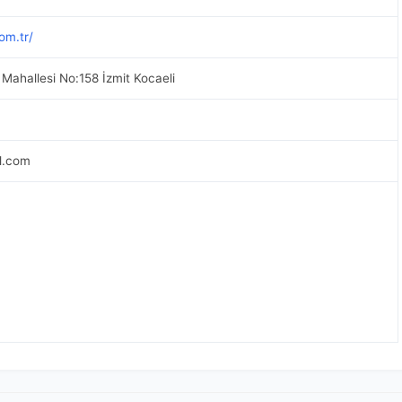
om.tr/
ahallesi No:158 İzmit Kocaeli
l.com