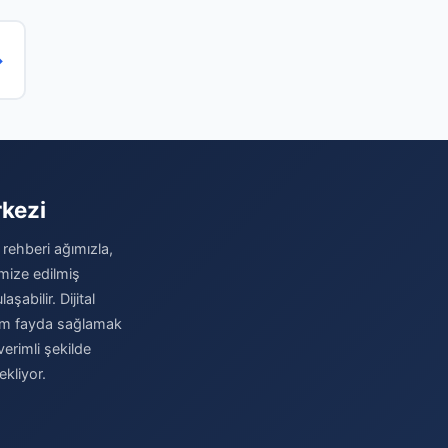
→
rkezi
 rehberi ağımızla,
imize edilmiş
şabilir. Dijital
imum fayda sağlamak
verimli şekilde
kliyor.