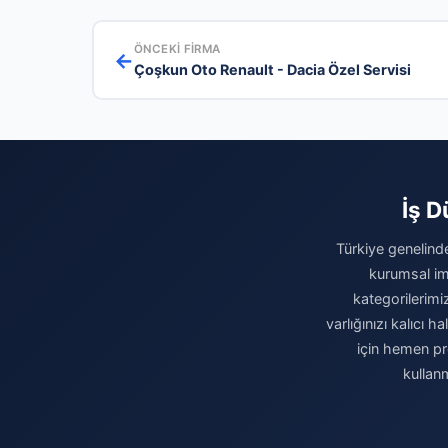
ÖNCEKI FIRMA
←
Çoşkun Oto Renault - Dacia Özel Servisi
İş D
Türkiye genelinde
kurumsal ima
kategorilerimiz
varlığınızı kalıcı
için hemen pro
kullan