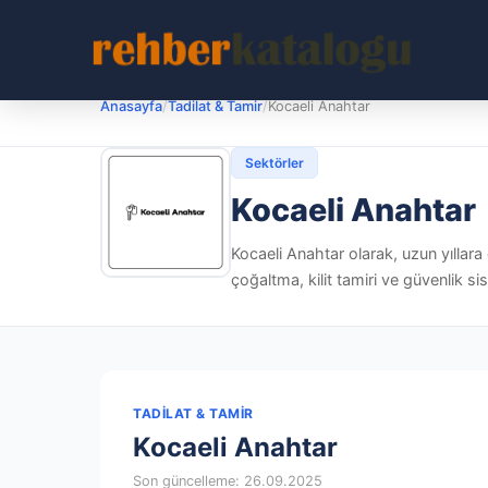
Anasayfa
/
Tadilat & Tamir
/
Kocaeli Anahtar
Sektörler
Kocaeli Anahtar
Kocaeli Anahtar olarak, uzun yılla
çoğaltma, kilit tamiri ve güvenlik si
TADILAT & TAMIR
Kocaeli Anahtar
Son güncelleme: 26.09.2025