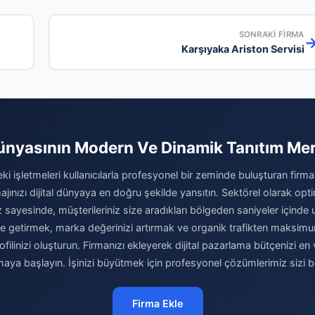
SONRAKI FIRMA
Karşıyaka Ariston Servisi
ünyasının Modern Ve Dinamik Tanıtım Me
ki işletmeleri kullanıcılarla profesyonel bir zeminde buluşturan firma
jınızı dijital dünyaya en doğru şekilde yansıtın. Sektörel olarak opt
 sayesinde, müşterileriniz size aradıkları bölgeden saniyeler içinde ula
 hale getirmek, marka değerinizi artırmak ve organik trafikten maks
filinizi oluşturun. Firmanızı ekleyerek dijital pazarlama bütçenizi en 
maya başlayın. İşinizi büyütmek için profesyonel çözümlerimiz sizi be
Firma Ekle