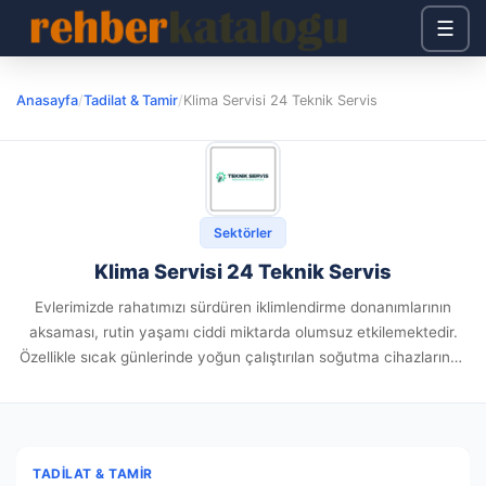
☰
Anasayfa
/
Tadilat & Tamir
/
Klima Servisi 24 Teknik Servis
Sektörler
Klima Servisi 24 Teknik Servis
Evlerimizde rahatımızı sürdüren iklimlendirme donanımlarının
aksaması, rutin yaşamı ciddi miktarda olumsuz etkilemektedir.
Özellikle sıcak günlerinde yoğun çalıştırılan soğutma cihazlarında
ortaya gelen mekanik ; deneyimli bir dokunuş gerektirir. Sektörel
bilgilere göre; isabetli sorun teşhisi gerçekleştirmek ve...
TADILAT & TAMIR