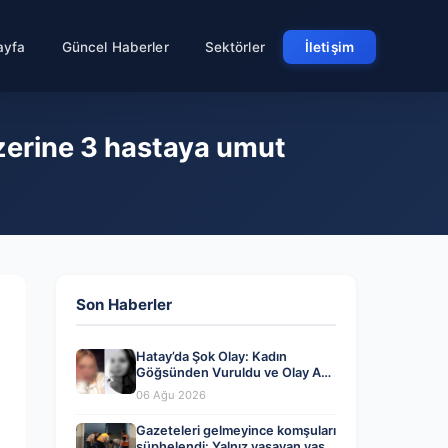
ayfa
Güncel Haberler
Sektörler
İletişim
üzerine 3 hastaya umut
Son Haberler
Hatay’da Şok Olay: Kadın
Göğsünden Vuruldu ve Olay Anı
Kayda Geçti
06 Ağu 2026
Gazeteleri gelmeyince komşuları
şüphelendi: Yalnız yaşayan yaşlı