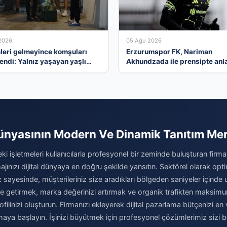
2026
05 Ağu 2026
leri gelmeyince komşuları
Erzurumspor FK, Nariman
endi: Yalnız yaşayan yaşlı
Akhundzada ile prensipte anla
vinde ölü bulundu
ünyasının Modern Ve Dinamik Tanıtım Me
ki işletmeleri kullanıcılarla profesyonel bir zeminde buluşturan firma
jınızı dijital dünyaya en doğru şekilde yansıtın. Sektörel olarak opt
 sayesinde, müşterileriniz size aradıkları bölgeden saniyeler içinde ula
 hale getirmek, marka değerinizi artırmak ve organik trafikten maks
filinizi oluşturun. Firmanızı ekleyerek dijital pazarlama bütçenizi en 
maya başlayın. İşinizi büyütmek için profesyonel çözümlerimiz sizi be