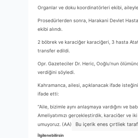
Organlar ve doku koordinatörleri ekibi, aileyl
Prosedürlerden sonra, Harakani Devlet Hasta
ekibi alındı.
2 böbrek ve karaciğer karaciğeri, 3 hasta Ata
transfer edildi.
Opr. Gazeteciler Dr. Heric, Ooğlu’nun ölümün
verdiğini söyledi.
Kahramanca, ailesi, açıklanacak ifade isteğini
ifade etti:
“Aile, bizimle aynı anlaşmaya vardığını ve baba
Ameliyatımızı gerçekleştirdik, karaciğer ve ik
Bu içerik enes çırtliek tara
umuyoruz. (AA)
İlgilenebilirsin