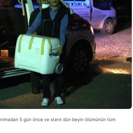
dırılmadan 5 gün önce ve stent dün beyin ölümünün tüm