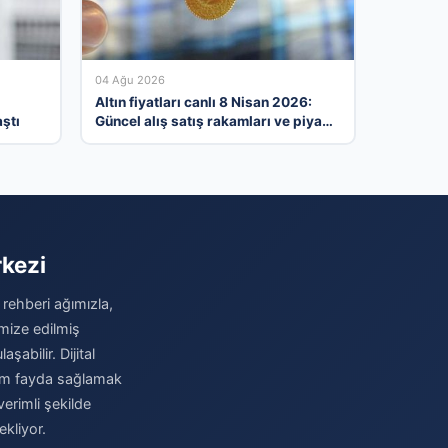
04 Ağu 2026
Altın fiyatları canlı 8 Nisan 2026:
ştı
Güncel alış satış rakamları ve piyasa
gelişmeleri
rkezi
 rehberi ağımızla,
imize edilmiş
şabilir. Dijital
imum fayda sağlamak
verimli şekilde
kliyor.