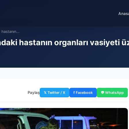
Anas
 hastanın...
ndaki hastanın organları vasiyeti 
Paylaş
𝕏 Twitter / X
f Facebook
💬 WhatsApp