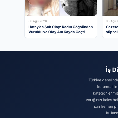
06 Ağu 2026
06 Ağu 
Hatay’da Şok Olay: Kadın Göğsünden
Gazete
Vuruldu ve Olay Anı Kayda Geçti
şüphel
adam e
İş D
Türkiye genelinde
kurumsal ima
kategorilerimiz
varlığınızı kalıcı
için hemen pro
kullan