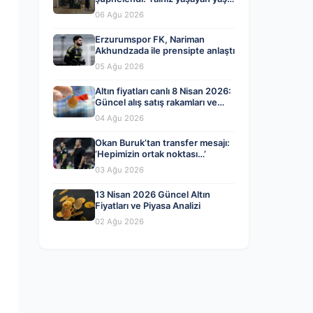
adam evinde ölü bulundu
06 Ağu 2026
Erzurumspor FK, Nariman
Akhundzada ile prensipte anlaştı
05 Ağu 2026
Altın fiyatları canlı 8 Nisan 2026:
Güncel alış satış rakamları ve
piyasa gelişmeleri
04 Ağu 2026
Okan Buruk’tan transfer mesajı:
‘Hepimizin ortak noktası…’
03 Ağu 2026
13 Nisan 2026 Güncel Altın
Fiyatları ve Piyasa Analizi
02 Ağu 2026