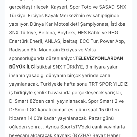
gerçekleştirilecek. Kayseri, Spor Toto ve SASAD.
SNX
Türkiye, Erciyes Kayak Merkezi’nin ev sahipliğinde
yapılıyor. Dünya Kar Motosikleti Şampiyonası, İstikbal
SNX Türkiye, Bellona, ​​Boyteks, HES Kablo ve RHG
Enertürk Enerji, ANLAS, İzeltaş, ECC Tur, Power App,
Radisson Blu Mountain Erciyes ve Volta
sponsorluğunda düzenleniyor.
TELEVİZYONLARDAN
BÜYÜK İLGİ
İstikbal SNX TÜRKİYE, 3 milyara yakın
insanın yaşadığı dünyanın birçok yerinde canlı
yayınlanacak. Türkiye’de hafta sonu TRT SPOR YILDIZ
iş birliğiyle şenlik havasında gerçekleşecek yarışlar,
D-Smart 82’den canlı yayınlanacak. Spor Smart 2 ve
D-Smart GO kanalı cumartesi günü saat 15.00’ten
itibaren 14.00’e kadar yayınlanacak. Pazar günü
öğleden sonra. . Ayrıca SportsTV’deki canlı yayınlarla
heyecanı aktaracak.Kaynak: (BYZHA) Beyaz Haber