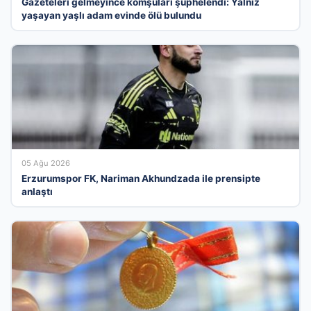
Gazeteleri gelmeyince komşuları şüphelendi: Yalnız
yaşayan yaşlı adam evinde ölü bulundu
05 Ağu 2026
Erzurumspor FK, Nariman Akhundzada ile prensipte
anlaştı