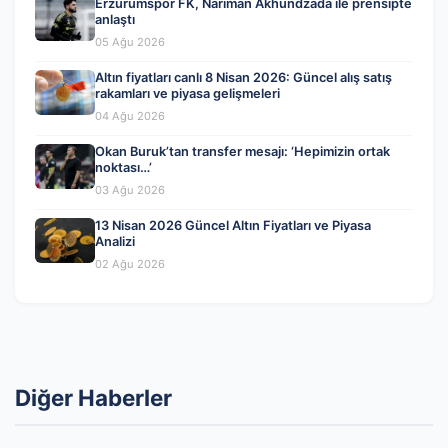
Erzurumspor FK, Nariman Akhundzada ile prensipte
anlaştı
05 Ağu 2026
Altın fiyatları canlı 8 Nisan 2026: Güncel alış satış
rakamları ve piyasa gelişmeleri
04 Ağu 2026
Okan Buruk’tan transfer mesajı: ‘Hepimizin ortak
noktası…’
03 Ağu 2026
13 Nisan 2026 Güncel Altın Fiyatları ve Piyasa
Analizi
02 Ağu 2026
Diğer Haberler