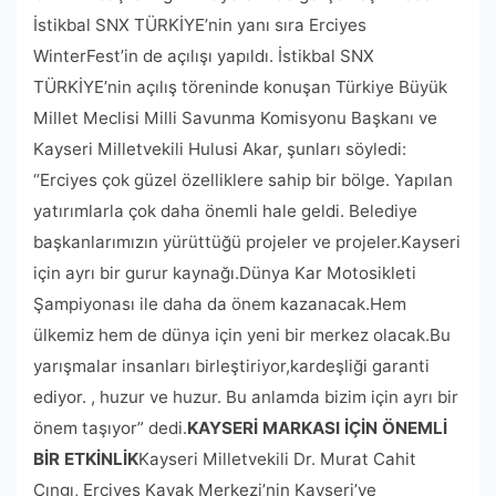
İstikbal SNX TÜRKİYE’nin yanı sıra Erciyes
WinterFest’in de açılışı yapıldı. İstikbal SNX
TÜRKİYE’nin açılış töreninde konuşan Türkiye Büyük
Millet Meclisi Milli Savunma Komisyonu Başkanı ve
Kayseri Milletvekili Hulusi Akar, şunları söyledi:
“Erciyes çok güzel özelliklere sahip bir bölge. Yapılan
yatırımlarla çok daha önemli hale geldi. Belediye
başkanlarımızın yürüttüğü projeler ve projeler.Kayseri
için ayrı bir gurur kaynağı.Dünya Kar Motosikleti
Şampiyonası ile daha da önem kazanacak.Hem
ülkemiz hem de dünya için yeni bir merkez olacak.Bu
yarışmalar insanları birleştiriyor,kardeşliği garanti
ediyor. , huzur ve huzur. Bu anlamda bizim için ayrı bir
önem taşıyor” dedi.
KAYSERİ MARKASI İÇİN ÖNEMLİ
BİR ETKİNLİK
Kayseri Milletvekili Dr. Murat Cahit
Cıngı, Erciyes Kayak Merkezi’nin Kayseri’ye