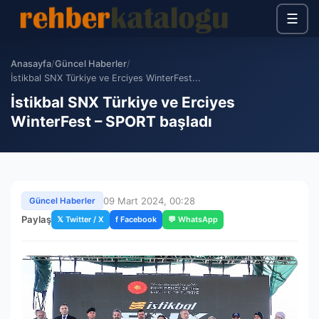
☰
Anasayfa
/
Güncel Haberler
/
İstikbal SNX Türkiye ve Erciyes WinterFest...
İstikbal SNX Türkiye ve Erciyes
WinterFest – SPORT başladı
09 Mart 2024, 00:28
Güncel Haberler
Paylaş
𝕏 Twitter / X
f Facebook
💬 WhatsApp