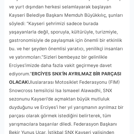
ve yurt dışından herkesi selamlayarak başlayan
Kayseri Belediye Başkanı Memduh Büyükkılıç, şunları
söyledi: “Kayseri şehrimizi sadece burada
yaşayanlarla değil, sporuyla, kültürüyle, turizmiyle,
gastronomisiyle de paylaşmak için önemli bir etkinlik
bu. ve her şeyden önemlisi yaratıcı, yenilikçi insanları
ve yatırımcıları.”Sizleri bembeyaz bir gelinlikle
Erciyes’imizde daha fazla vakit geçirmeye davet
ediyorum.”
ERCİYES SNX’İN AYRILMAZ BİR PARÇASI
OLACAK
Uluslararası Motosiklet Federasyonu (FIM)
Snowcross temsilcisi Isa Ismaeel Alawadhi, SNX
sezonunu Kayseri’de açmaktan büyük mutluluk
duyduğunu ve Erciyes’i her yıl yarışmanın ayrılmaz bir
parçası olarak görmek istediğini belirterek, tüm
yarışmacılara başarılar diledi. Federasyon Başkanı
Bekir Yunus Uçar, İstikbal SNX Kayseri valisinden