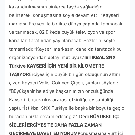
kazandırılmasının binlerce fayda sağladığını
belirterek, konuşmasına şöyle devam etti: “Kayseri
markası, Erciyes ile birlikte dünya çapında tanınacak
ve tanınacak, 82 ülkede büyük televizyon ve spor
kanalları tarafından yayınlanacak. Sözlerini şöyle
tamamladı: “Kayseri markasını daha da tanıtacak bu
organizasyondan dolayı mutluyuz.”
İSTİKBAL SNX
Türkiye KAYSERİ İÇİN YENİ BİR KİLOMETRE
TAŞIYOR
Erciyes için büyük bir gün olduğunun altını
çizen Kayseri Valisi Gökmen Çiçek, şunları söyledi:
“Büyükşehir belediye başkanımızın öncülüğünde
Kayseri, birçok uluslararası etkinliğe ev sahipliği
yaptı. “İstikbal SNX Türkiye ile başka bir boyuta geçip
buradan hızla devam edeceğiz.” Dedi.
BÜYÜKKILIÇ:
SİZLERİ ERCİYES’TE DAHA FAZLA ZAMAN
GEÇİRMEYE DAVET EDİYORUM
Konuşmasına yurt içi