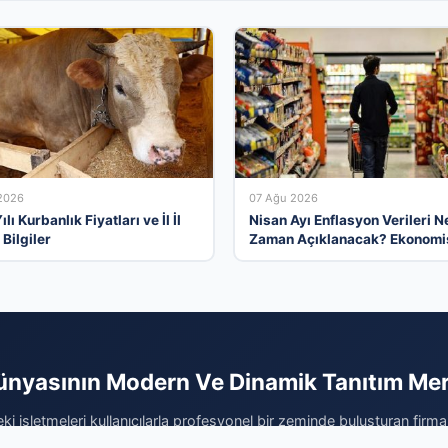
2026
07 Ağu 2026
lı Kurbanlık Fiyatları ve İl İl
Nisan Ayı Enflasyon Verileri N
Bilgiler
Zaman Açıklanacak? Ekonomis
Beklentileri ve Analizler
ünyasının Modern Ve Dinamik Tanıtım Me
ki işletmeleri kullanıcılarla profesyonel bir zeminde buluşturan firma
jınızı dijital dünyaya en doğru şekilde yansıtın. Sektörel olarak opt