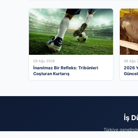
09 Ağu 2026
08 Ağu 
İnanılmaz Bir Refleks: Tribünleri
2026 Yı
Coşturan Kurtarış
Güncel 
İş D
Türkiye genelinde
kurumsal ima