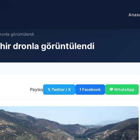
Anas
dronla görüntülendi
hir dronla görüntülendi
Paylaş
𝕏 Twitter / X
f Facebook
💬 WhatsApp