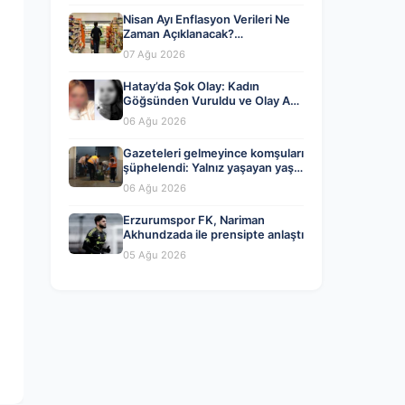
Nisan Ayı Enflasyon Verileri Ne
Zaman Açıklanacak?
Ekonomistlerin Beklentileri ve
07 Ağu 2026
Analizler
Hatay’da Şok Olay: Kadın
Göğsünden Vuruldu ve Olay Anı
Kayda Geçti
06 Ağu 2026
Gazeteleri gelmeyince komşuları
şüphelendi: Yalnız yaşayan yaşlı
adam evinde ölü bulundu
06 Ağu 2026
Erzurumspor FK, Nariman
Akhundzada ile prensipte anlaştı
05 Ağu 2026