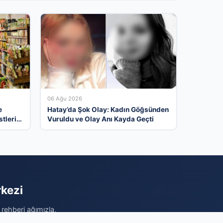
06 Ağu 2026
e
Hatay’da Şok Olay: Kadın Göğsünden
tlerin
Vuruldu ve Olay Anı Kayda Geçti
rkezi
 rehberi ağımızla,
imize edilmiş