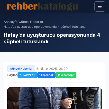
☰
Anasayfa
/
Güncel Haberler
/
Hatay’da uyuşturucu operasyonunda 4 şüpheli tutuklandı
Hatay’da uyuşturucu operasyonunda 4
şüpheli tutuklandı
16 Nisan 2025, 06:29
Güncel Haberler
Paylaş
𝕏 Twitter / X
f Facebook
💬 WhatsApp