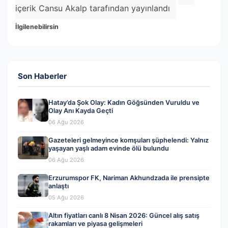
içerik Cansu Akalp tarafından yayınlandı
İlgilenebilirsin
Son Haberler
Hatay’da Şok Olay: Kadın Göğsünden Vuruldu ve
Olay Anı Kayda Geçti
06 Ağu 2026
Gazeteleri gelmeyince komşuları şüphelendi: Yalnız
yaşayan yaşlı adam evinde ölü bulundu
06 Ağu 2026
Erzurumspor FK, Nariman Akhundzada ile prensipte
anlaştı
05 Ağu 2026
Altın fiyatları canlı 8 Nisan 2026: Güncel alış satış
rakamları ve piyasa gelişmeleri