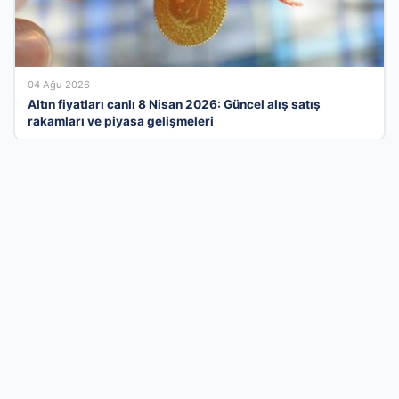
04 Ağu 2026
Altın fiyatları canlı 8 Nisan 2026: Güncel alış satış
rakamları ve piyasa gelişmeleri
İş Dünyasının Modern Ve Dinamik Tanıtım
Merkezi
Türkiye genelindeki işletmeleri kullanıcılarla profesyonel bir
zeminde buluşturan firma rehberi ağımızla, kurumsal imajınızı
dijital dünyaya en doğru şekilde yansıtın. Sektörel olarak
optimize edilmiş kategorilerimiz sayesinde, müşterileriniz size
aradıkları bölgeden saniyeler içinde ulaşabilir. Dijital varlığınızı
kalıcı hale getirmek, marka değerinizi artırmak ve organik