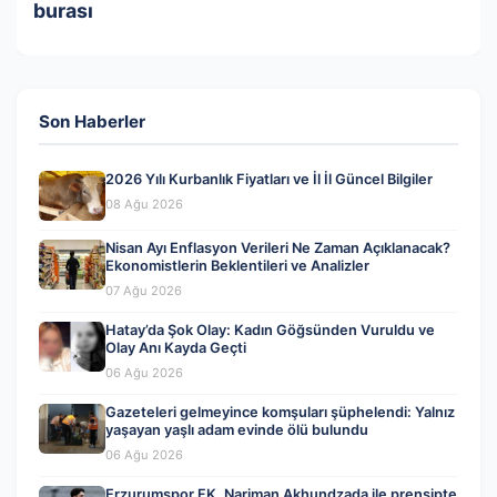
burası
Son Haberler
2026 Yılı Kurbanlık Fiyatları ve İl İl Güncel Bilgiler
08 Ağu 2026
Nisan Ayı Enflasyon Verileri Ne Zaman Açıklanacak?
Ekonomistlerin Beklentileri ve Analizler
07 Ağu 2026
Hatay’da Şok Olay: Kadın Göğsünden Vuruldu ve
Olay Anı Kayda Geçti
06 Ağu 2026
Gazeteleri gelmeyince komşuları şüphelendi: Yalnız
yaşayan yaşlı adam evinde ölü bulundu
06 Ağu 2026
Erzurumspor FK, Nariman Akhundzada ile prensipte