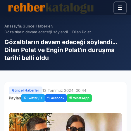
☰
Anasayfa
/
Güncel Haberler
/
Gözaltıların devam edeceği söylendi… Dilan Polat...
Gözaltıların devam edeceği söylendi…
Dilan Polat ve Engin Polat'ın duruşma
tarihi belli oldu
12 Temmuz 2024, 00:44
Güncel Haberler
Paylaş
𝕏 Twitter / X
f Facebook
💬 WhatsApp