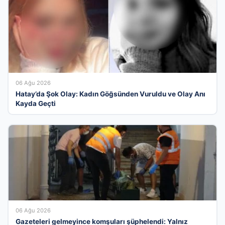
06 Ağu 2026
Hatay’da Şok Olay: Kadın Göğsünden Vuruldu ve Olay Anı
Kayda Geçti
06 Ağu 2026
Gazeteleri gelmeyince komşuları şüphelendi: Yalnız