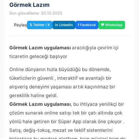
Görmek Lazım
Son güncelleme: 20.10.2025
Paylaş
𝕏 Twitter / X
in LinkedIn
f Facebook
💬 WhatsApp
Görmek Lazım uygulaması
aracılığıyla çevrim içi
ticaretin geleceği başlıyor
Online dünyanın hızla büyüdüğü bu dönemde,
tüketicilerin güvenli , interaktif ve avantajlı bir
alışveriş deneyimi yaşaması artık kaçınılmaz bir
gereklilik haline geldi.
Görmek Lazım uygulaması
, bu ihtiyaca yenilikçi bir
çözüm sunarak online satışı tek bir çatı altında çok
yönlü hale getiren bir Süper App olarak öne çıkıyor .
Satış, değiş-tokuş, mezat ve teklif sistemlerini
birleştiren bu modern platform, hem müşteri hem de