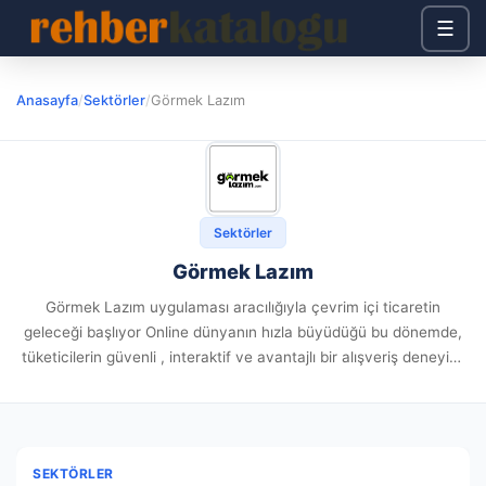
☰
Anasayfa
/
Sektörler
/
Görmek Lazım
Sektörler
Görmek Lazım
Görmek Lazım uygulaması aracılığıyla çevrim içi ticaretin
geleceği başlıyor Online dünyanın hızla büyüdüğü bu dönemde,
tüketicilerin güvenli , interaktif ve avantajlı bir alışveriş deneyimi
yaşaması artık kaçınılmaz bir gereklilik haline geldi. Görmek
Lazım uygulaması, bu...
SEKTÖRLER