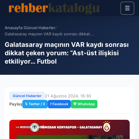
☰
Anasayfa
/
Güncel Haberler
/
Galatasaray maçının VAR kaydı sonrası dikkat...
Galatasaray maçının VAR kaydı sonrası
dikkat çeken yorum: “Ast-üst ilişkisi
etkiliyor… Futbol
21 Ağustos 2024, 16:30
Güncel Haberler
Paylaş
𝕏 Twitter / X
f Facebook
💬 WhatsApp