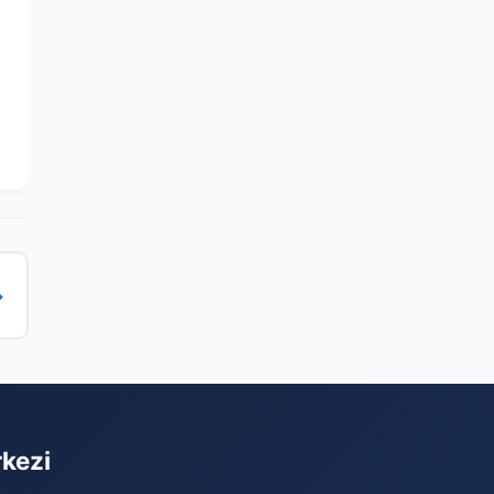
→
rkezi