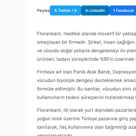
Paylaş
𝕏 Twitter / X
in LinkedIn
f Facebook
Floranbant, medikal alanda inovatif bir yaklaş
amaçlayan bir firmadır. Şirket, insan sağlığını
ve vücudu doğal yollarla dengelemeyi ön plana
ürünleri, tedavi süreçlerinde %95’in üzerinde 
Firmaya ait olan Panik Atak Bandı, Depresyon 
vücudun biyolojik dengeyi desteklemek amacıyla
formüle edilmiştir. Bu bantlar, vücudun sinir s
kullanıcıların tedavi süreçlerini hızlandırmayı 
Floranbant, ilk olarak yurt dışındaki pazarlar
yoğun istek üzerine Türkiye pazarına giriş ya
tanıtarak, ilaç kullanımına olan bağımlılığı aza
amaçlamaktadır.