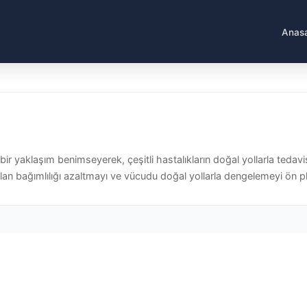
Anas
ir yaklaşım benimseyerek, çeşitli hastalıkların doğal yollarla tedavis
 olan bağımlılığı azaltmayı ve vücudu doğal yollarla dengelemeyi ön pl