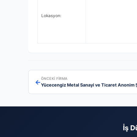
Lokasyon:
ÖNCEKI FIRMA
←
Yücecengiz Metal Sanayi ve Ticaret Anonim Ş
İş D