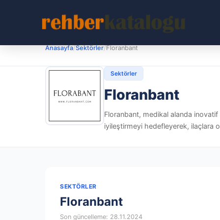
Anasayfa
/
Sektörler
/
Floranbant
Sektörler
Floranbant
Floranbant, medikal alanda inovatif b
iyileştirmeyi hedefleyerek, ilaçlara
SEKTÖRLER
Floranbant
Son güncelleme: 28.11.2024