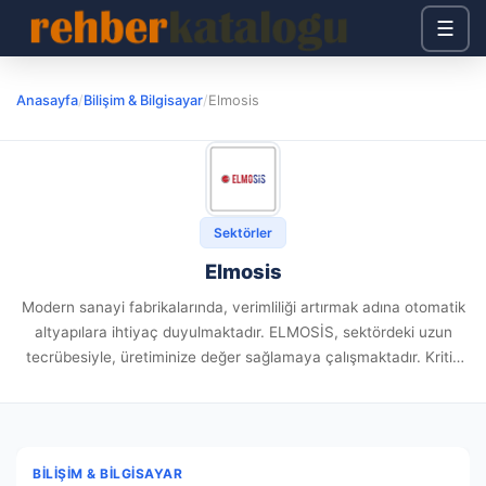
☰
Anasayfa
/
Bilişim & Bilgisayar
/
Elmosis
Sektörler
Elmosis
Modern sanayi fabrikalarında, verimliliği artırmak adına otomatik
altyapılara ihtiyaç duyulmaktadır. ELMOSİS, sektördeki uzun
tecrübesiyle, üretiminize değer sağlamaya çalışmaktadır. Kritik
tek altyapı olan Endustriyel otomasyon mekanizmasını etkin
kurgulayarak üretim standartlarınızı zirveye çıkarır. Modern Test
ve İklimlendirme...
BILIŞIM & BILGISAYAR