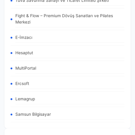
Tuva Savunma Sanayi ve Ticaret Limited Şirketi
Fight & Flow – Premium Dövüş Sanatları ve Pilates
Merkezi
E-İmzacı
Hesaptut
MultiPortal
Ercsoft
Lemagrup
Samsun Bilgisayar