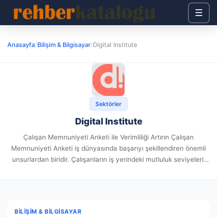
☰
Anasayfa
/
Bilişim & Bilgisayar
/
Digital Institute
Sektörler
Digital Institute
Çalışan Memnuniyeti Anketi ile Verimliliği Artırın Çalışan
Memnuniyeti Anketi iş dünyasında başarıyı şekillendiren önemli
unsurlardan biridir. Çalışanların iş yerindeki mutluluk seviyeleri,
motivasyonları ve işlerine olan bağlılıkları, şirketlerin genel
performansını doğrudan etkiler. Peki, çalışan memnuniyetini
nasıl...
BILIŞIM & BILGISAYAR