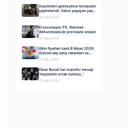
Gazeteleri gelmeyince komşuları
şüphelendi: Yalnız yaşayan yaşlı
adam evinde ölü bulundu
06 Ağu 2026
Erzurumspor FK, Nariman
Akhundzada ile prensipte anlaştı
05 Ağu 2026
Altın fiyatları canlı 8 Nisan 2026:
Güncel alış satış rakamları ve
piyasa gelişmeleri
04 Ağu 2026
Okan Buruk’tan transfer mesajı:
‘Hepimizin ortak noktası…’
03 Ağu 2026