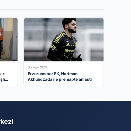
05 Ağu 2026
arı
Erzurumspor FK, Nariman
şlı
Akhundzada ile prensipte anlaştı
rkezi