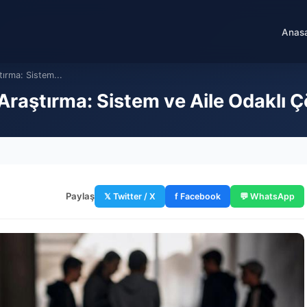
Anas
tırma: Sistem...
i Araştırma: Sistem ve Aile Odaklı
Paylaş
𝕏 Twitter / X
f Facebook
💬 WhatsApp