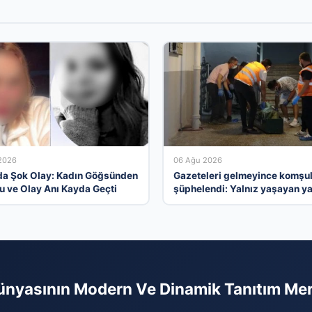
2026
06 Ağu 2026
da Şok Olay: Kadın Göğsünden
Gazeteleri gelmeyince komşul
u ve Olay Anı Kayda Geçti
şüphelendi: Yalnız yaşayan ya
adam evinde ölü bulundu
ünyasının Modern Ve Dinamik Tanıtım Me