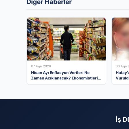
Diğer Haberler
07 Ağu 2026
06 Ağu 
Nisan Ayı Enflasyon Verileri Ne
Hatay’
Zaman Açıklanacak? Ekonomistlerin
Vuruld
Beklentileri ve Analizler
İş D