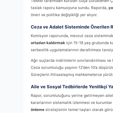
TBMM tarafından kurulan Suça Sürüklenen Çoc
taslak raporu kamuoyuna sundu. Raporda,
ço
öneri ve politika değişikliği yer alıyor.
Ceza ve Adalet Sisteminde Önerilen 
Komisyon raporunda, mevcut ceza sisteminde k
ortadan kaldırmak
için 15-18 yaş grubunda k
serbestlik uygulamalarının daraltılması tavsiye
Ağır suçlarda indirimlerin sınırlandırılması ve
Ceza sorumluluğu yaşının 12’den 10’a düşürül
Süreçlerin ihtisaslaşmış mahkemelerce yürüt
Aile ve Sosyal Tedbirlerde Yenilikçi Y
Rapor, sorumluluğunu yerine getirmeyen ailele
kararlarının sistematik izlenmesi ve kurumla
önleme
stratejisinin temel taşları olarak görü