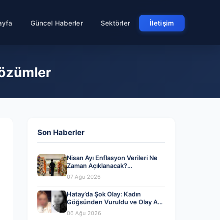
ayfa
Güncel Haberler
Sektörler
İletişim
 Çözümler
Son Haberler
Nisan Ayı Enflasyon Verileri Ne
Zaman Açıklanacak?
Ekonomistlerin Beklentileri ve
07 Ağu 2026
Analizler
Hatay’da Şok Olay: Kadın
Göğsünden Vuruldu ve Olay Anı
Kayda Geçti
06 Ağu 2026