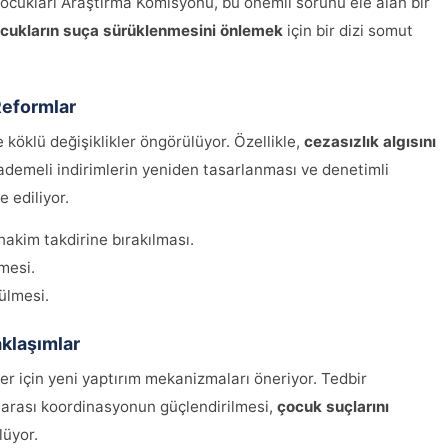
ukları Araştırma Komisyonu, bu önemli sorunu ele alan bir
cukların suça sürüklenmesini önlemek
için bir dizi somut
Reformlar
öklü değişiklikler öngörülüyor. Özellikle,
cezasızlık algısını
ademeli indirimlerin yeniden tasarlanması ve denetimli
 ediliyor.
 hakim takdirine bırakılması.
mesi.
ülmesi.
aklaşımlar
r için yeni yaptırım mekanizmaları öneriyor. Tedbir
r arası koordinasyonun güçlendirilmesi,
çocuk suçlarını
lüyor.