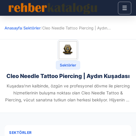
☰
Anasayfa
/
Sektörler
/
Cleo Needle Tattoo Piercing | Aydın...
Sektörler
Cleo Needle Tattoo Piercing | Aydın Kuşadası
Kuşadası'nın kalbinde, özgün ve profesyonel dövme ile piercing
hizmetlerinin buluşma noktası olan Cleo Needle Tattoo &
Piercing, vücut sanatına tutkun olan herkesi bekliyor. Hijyenin ve
sterilizasyonun en üst düzeyde tutulduğu stüdyomuzda,
deneyimli dövme sanatçılarımız ve...
SEKTÖRLER