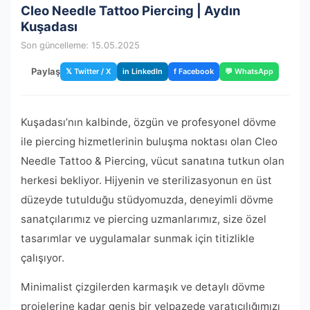
Cleo Needle Tattoo Piercing | Aydın
Kuşadası
Son güncelleme: 15.05.2025
Paylaş
𝕏 Twitter / X
in LinkedIn
f Facebook
💬 WhatsApp
Kuşadası’nın kalbinde, özgün ve profesyonel dövme
ile piercing hizmetlerinin buluşma noktası olan Cleo
Needle Tattoo & Piercing, vücut sanatına tutkun olan
herkesi bekliyor. Hijyenin ve sterilizasyonun en üst
düzeyde tutulduğu stüdyomuzda, deneyimli dövme
sanatçılarımız ve piercing uzmanlarımız, size özel
tasarımlar ve uygulamalar sunmak için titizlikle
çalışıyor.
Minimalist çizgilerden karmaşık ve detaylı dövme
projelerine kadar geniş bir yelpazede yaratıcılığımızı