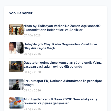
Son Haberler
Nisan Ayı Enflasyon Verileri Ne Zaman Açıklanacak?
Ekonomistlerin Beklentileri ve Analizler
07 Ağu 2026
Hatay’da Şok Olay: Kadın Göğsünden Vuruldu ve
Olay Anı Kayda Geçti
06 Ağu 2026
Gazeteleri gelmeyince komşuları şüphelendi: Yalnız
yaşayan yaşlı adam evinde ölü bulundu
06 Ağu 2026
Erzurumspor FK, Nariman Akhundzada ile prensipte
anlaştı
05 Ağu 2026
Altın fiyatları canlı 8 Nisan 2026: Güncel alış satış
rakamları ve piyasa gelişmeleri
04 Ağu 2026