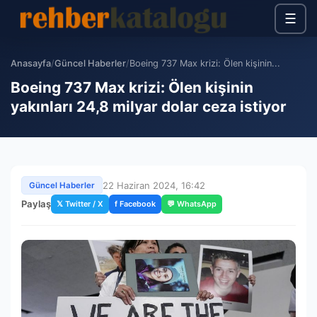
☰
Anasayfa
/
Güncel Haberler
/
Boeing 737 Max krizi: Ölen kişinin...
Boeing 737 Max krizi: Ölen kişinin
yakınları 24,8 milyar dolar ceza istiyor
22 Haziran 2024, 16:42
Güncel Haberler
Paylaş
𝕏 Twitter / X
f Facebook
💬 WhatsApp