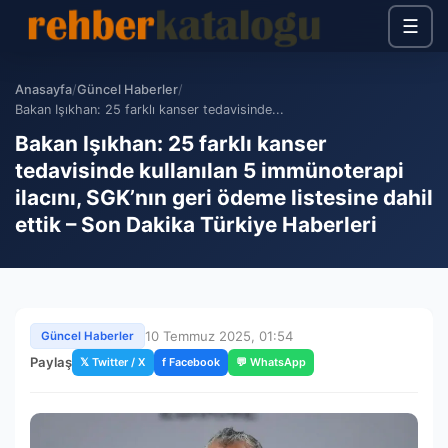
☰
Anasayfa
/
Güncel Haberler
/
Bakan Işıkhan: 25 farklı kanser tedavisinde...
Bakan Işıkhan: 25 farklı kanser
tedavisinde kullanılan 5 immünoterapi
ilacını, SGK’nın geri ödeme listesine dahil
ettik – Son Dakika Türkiye Haberleri
10 Temmuz 2025, 01:54
Güncel Haberler
Paylaş
𝕏 Twitter / X
f Facebook
💬 WhatsApp