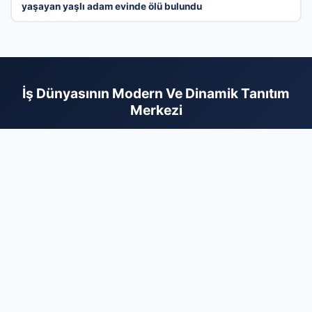
yaşayan yaşlı adam evinde ölü bulundu
İş Dünyasının Modern Ve Dinamik Tanıtım
Merkezi
Türkiye genelindeki işletmeleri kullanıcılarla profesyonel bir
zeminde buluşturan firma rehberi ağımızla, kurumsal imajınızı
dijital dünyaya en doğru şekilde yansıtın. Sektörel olarak
optimize edilmiş kategorilerimiz sayesinde, müşterileriniz size
aradıkları bölgeden saniyeler içinde ulaşabilir. Dijital varlığınızı
kalıcı hale getirmek, marka değerinizi artırmak ve organik
trafikten maksimum fayda sağlamak için hemen profilinizi
oluşturun. Firmanızı ekleyerek dijital pazarlama bütçenizi en
verimli şekilde kullanmaya başlayın. İşinizi büyütmek için
profesyonel çözümlerimiz sizi bekliyor.