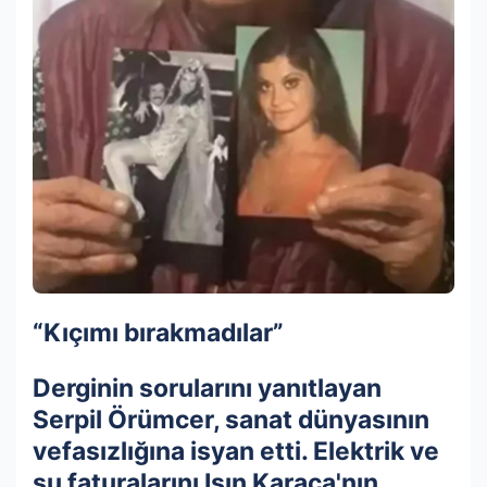
“Kıçımı bırakmadılar”
Derginin sorularını yanıtlayan
Serpil Örümcer, sanat dünyasının
vefasızlığına isyan etti. Elektrik ve
su faturalarını Işın Karaca'nın