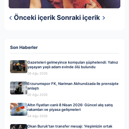
Önceki içerik
Sonraki içerik
Son Haberler
Gazeteleri gelmeyince komşuları şüphelendi: Yalnız
yaşayan yaşlı adam evinde ölü bulundu
06 Ağu 2026
Erzurumspor FK, Nariman Akhundzada ile prensipte
anlaştı
05 Ağu 2026
Altın fiyatları canlı 8 Nisan 2026: Güncel alış satış
rakamları ve piyasa gelişmeleri
04 Ağu 2026
Okan Buruk’tan transfer mesajı: ‘Hepimizin ortak