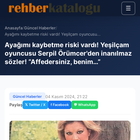
☰
Anasayfa
/
Güncel Haberler
/
Ayağımı kaybetme riski vardı! Yeşilçam oyuncusu...
Ayağımı kaybetme riski vardı! Yeşilçam
oyuncusu Serpil Örümcer'den inanılmaz
sözler! “Affedersiniz, benim…”
04 Kasım 2024, 21:22
Güncel Haberler
Paylaş
𝕏 Twitter / X
f Facebook
💬 WhatsApp