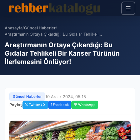
☰
Anasayfa
/
Güncel Haberler
/
Araştırmanın Ortaya Çıkardığı: Bu Gıdalar Tehlikeli...
Araştırmanın Ortaya Çıkardığı: Bu
Gıdalar Tehlikeli Bir Kanser Türünün
İlerlemesini Önlüyor!
10 Aralık 2024, 05:15
Güncel Haberler
Paylaş
𝕏 Twitter / X
f Facebook
💬 WhatsApp