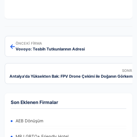
ÖNCEKI FIRMA
←
Vovoyo: Tesbih Tutkunlarının Adresi
SONRAK
Antalya'da Yüksekten Bak: FPV Drone Çekimi ile Doğanın Görkemini
Son Eklenen Firmalar
AEB Dönüşüm
MR LGBTQ+ Friendly Hotel