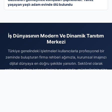
yaşayan yaşlı adam evinde ölü bulundu
İş Dünyasının Modern Ve Dinamik Tanıtım
Merkezi
Türkiye genelindeki işletmeleri kullanıcılarla profesyonel bir
zeminde buluşturan firma rehberi ağımızla, kurumsal imajınızı
dijital dünyaya en doğru şekilde yansıtın. Sektörel olarak
optimize edilmiş kategorilerimiz sayesinde, müşterileriniz size
aradıkları bölgeden saniyeler içinde ulaşabilir. Dijital varlığınızı
kalıcı hale getirmek, marka değerinizi artırmak ve organik
trafikten maksimum fayda sağlamak için hemen profilinizi
oluşturun. Firmanızı ekleyerek dijital pazarlama bütçenizi en
verimli şekilde kullanmaya başlayın. İşinizi büyütmek için
profesyonel çözümlerimiz sizi bekliyor.