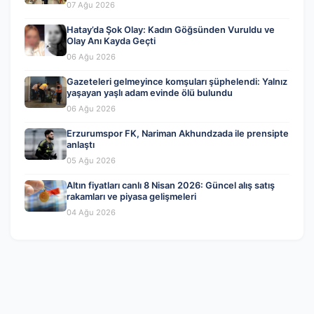
07 Ağu 2026
Hatay’da Şok Olay: Kadın Göğsünden Vuruldu ve
Olay Anı Kayda Geçti
06 Ağu 2026
Gazeteleri gelmeyince komşuları şüphelendi: Yalnız
yaşayan yaşlı adam evinde ölü bulundu
06 Ağu 2026
Erzurumspor FK, Nariman Akhundzada ile prensipte
anlaştı
05 Ağu 2026
Altın fiyatları canlı 8 Nisan 2026: Güncel alış satış
rakamları ve piyasa gelişmeleri
04 Ağu 2026