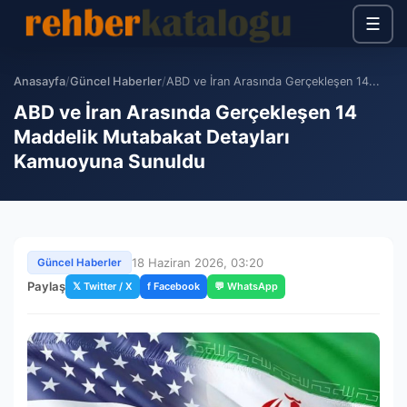
☰
Anasayfa
/
Güncel Haberler
/
ABD ve İran Arasında Gerçekleşen 14...
ABD ve İran Arasında Gerçekleşen 14
Maddelik Mutabakat Detayları
Kamuoyuna Sunuldu
18 Haziran 2026, 03:20
Güncel Haberler
Paylaş
𝕏 Twitter / X
f Facebook
💬 WhatsApp