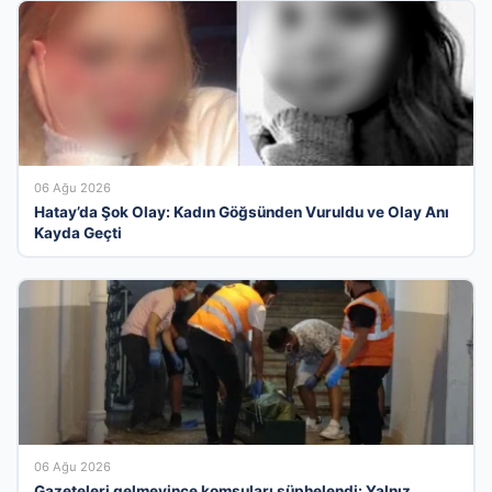
06 Ağu 2026
Hatay’da Şok Olay: Kadın Göğsünden Vuruldu ve Olay Anı
Kayda Geçti
06 Ağu 2026
Gazeteleri gelmeyince komşuları şüphelendi: Yalnız