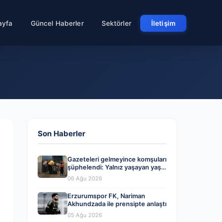
ayfa
Güncel Haberler
Sektörler
İletişim
Son Haberler
Gazeteleri gelmeyince komşuları
şüphelendi: Yalnız yaşayan yaşlı
adam evinde ölü bulundu
06 Ağu 2026
Erzurumspor FK, Nariman
Akhundzada ile prensipte anlaştı
05 Ağu 2026