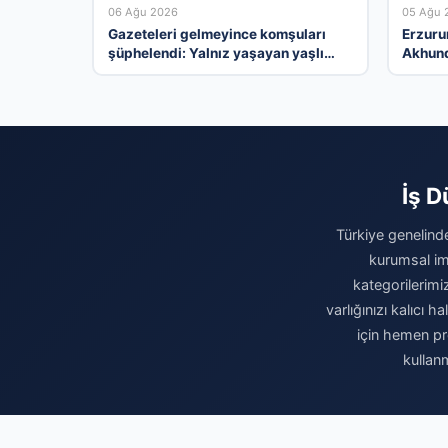
06 Ağu 2026
05 Ağu 
Gazeteleri gelmeyince komşuları
Erzuru
şüphelendi: Yalnız yaşayan yaşlı
Akhund
adam evinde ölü bulundu
İş D
Türkiye genelinde
kurumsal ima
kategorilerimiz
varlığınızı kalıcı
için hemen pro
kullan