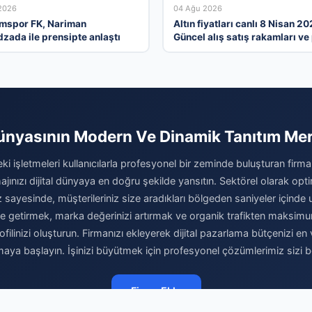
2026
04 Ağu 2026
mspor FK, Nariman
Altın fiyatları canlı 8 Nisan 20
zada ile prensipte anlaştı
Güncel alış satış rakamları ve
gelişmeleri
ünyasının Modern Ve Dinamik Tanıtım Me
ki işletmeleri kullanıcılarla profesyonel bir zeminde buluşturan firma
jınızı dijital dünyaya en doğru şekilde yansıtın. Sektörel olarak opt
 sayesinde, müşterileriniz size aradıkları bölgeden saniyeler içinde ula
 hale getirmek, marka değerinizi artırmak ve organik trafikten maks
filinizi oluşturun. Firmanızı ekleyerek dijital pazarlama bütçenizi en 
maya başlayın. İşinizi büyütmek için profesyonel çözümlerimiz sizi be
Firma Ekle