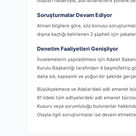
olayları nedeniyle, adli emanetlere yönelik den
Soruşturmalar Devam Ediyor
Alınan bilgilere göre, söz konusu soruşturmal
dışına kaçtığı belirlenen 2 şüpheli için yakalam
Denetim Faaliyetleri Genişliyor
İncelemelerin yapılabilmesi için Adalet Bakan
Kurulu Başkanlığı tarafından 4 başmüfettiş gör
daha sık, kapsamlı ve yoğun bir şekilde gerçek
Büyükçekmece ve Adalar’daki adli emanet büro
81 ildeki tüm adliyelerdeki adli emanet bürol
Kusuru veya sorumluluğu bulunanlar hakkında a
Olayla ilgili soruşturmalar ise devam etmekte