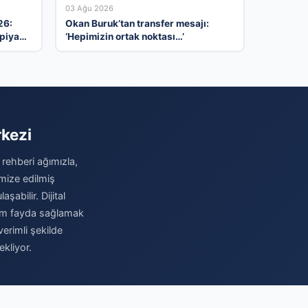
03 Ağu 2026
26:
Okan Buruk’tan transfer mesajı:
 piyasa
‘Hepimizin ortak noktası…’
rkezi
 rehberi ağımızla,
imize edilmiş
şabilir. Dijital
imum fayda sağlamak
verimli şekilde
kliyor.