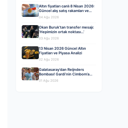
Altın fiyatları canlı 8 Nisan 2026:
Güncel alış satış rakamları ve
piyasa gelişmeleri
04 Ağu 2026
Okan Buruk’tan transfer mesajı:
‘Hepimizin ortak noktası…’
03 Ağu 2026
13 Nisan 2026 Güncel Altın
Fiyatları ve Piyasa Analizi
02 Ağu 2026
Galatasaray’dan Reijnders
Bombası! Gardi’nin Cimbom’a
Son Sürprizi
01 Ağu 2026